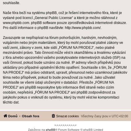
souhlasíte.
Naše fóra beží na systému phpBB, což je řešení internetového fóra, které je
vydané pod licencí „
General Public License
“ a které je možno stáhnout z
www.phpbb.com
. phpBB software pouze zprostředkovává internetové diskuze.
Pro další informace o phpBB navštivte:
http://www.phpbb.com/
.
Zavazujete se nepřispívat na fórum pohoršujícím, hanlivým, nevhodným,
vulgárním nebo jiným materiálem, který by mohl porušovat platné zákony ve
vaší zemi, zákony v zemi, kde sídlí „FÓRUM NA PRODEJ“, nebo platné
mezinárodní právo. Tato činnost může vést k okamžitému a trvalému vykázání
z fóra a/nebo upozornění vašeho poskytovatele internetových služeb (ISP) na
vaši činnost, pokud bude uznáno za nutné. IP adresy všech příspěvků jsou
ukládány pro případné uplatnění těchto opatření. Souhlasíte s tím, že „FÓRUM
NA PRODEJ“ má právo odstranit, upravit, přesunout nebo uzamknout jakékoliv
téma nebo příspěvek, pokud to bude považovat za nutné. Jako uživatel
souhlasíte se všemi údaji uloženými v databázi. Přestože „FÓRUM NA
PRODEJ“ ani phpBB neposkytne tyto informace třetí straně nebo cizím
osobám, nepřebírá „FÓRUM NA PRODEJ“ ani phpBB zodpovědnost za
jakýkoliv pokus o vniknutí do systému, který by mohl vést ke kompromitaci
těchto dat.
Domů
Obsah fora
Smazat cookies
Všechny časy jsou v
UTC+02:00
*-*-*-*-*-*-*-*-*-*-*
Založeno na
phpBB
® Forum Software © phpBB Limited