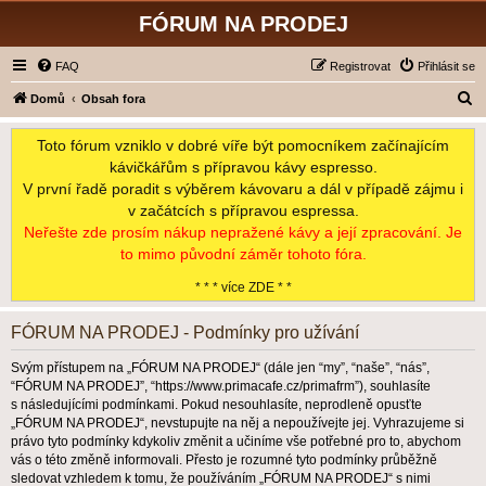
FÓRUM NA PRODEJ
FAQ
Registrovat
Přihlásit se
H
Domů
Obsah fora
l
Toto fórum vzniklo v dobré víře být pomocníkem začínajícím
e
kávičkářům s přípravou kávy espresso.
d
V první řadě poradit s výběrem kávovaru a dál v případě zájmu i
a
v začátcích s přípravou espressa.
t
Neřešte zde prosím nákup nepražené kávy a její zpracování. Je
to mimo původní záměr tohoto fóra.
* * * více ZDE * *
FÓRUM NA PRODEJ - Podmínky pro užívání
Svým přístupem na „FÓRUM NA PRODEJ“ (dále jen “my”, “naše”, “nás”,
“FÓRUM NA PRODEJ”, “https://www.primacafe.cz/primafrm”), souhlasíte
s následujícími podmínkami. Pokud nesouhlasíte, neprodleně opusťte
„FÓRUM NA PRODEJ“, nevstupujte na něj a nepoužívejte jej. Vyhrazujeme si
právo tyto podmínky kdykoliv změnit a učiníme vše potřebné pro to, abychom
vás o této změně informovali. Přesto je rozumné tyto podmínky průběžně
sledovat vzhledem k tomu, že používáním „FÓRUM NA PRODEJ“ s nimi