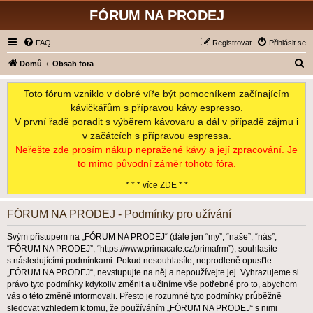
FÓRUM NA PRODEJ
FAQ
Registrovat
Přihlásit se
H
Domů
Obsah fora
l
Toto fórum vzniklo v dobré víře být pomocníkem začínajícím
e
kávičkářům s přípravou kávy espresso.
d
V první řadě poradit s výběrem kávovaru a dál v případě zájmu i
a
v začátcích s přípravou espressa.
t
Neřešte zde prosím nákup nepražené kávy a její zpracování. Je
to mimo původní záměr tohoto fóra.
* * * více ZDE * *
FÓRUM NA PRODEJ - Podmínky pro užívání
Svým přístupem na „FÓRUM NA PRODEJ“ (dále jen “my”, “naše”, “nás”,
“FÓRUM NA PRODEJ”, “https://www.primacafe.cz/primafrm”), souhlasíte
s následujícími podmínkami. Pokud nesouhlasíte, neprodleně opusťte
„FÓRUM NA PRODEJ“, nevstupujte na něj a nepoužívejte jej. Vyhrazujeme si
právo tyto podmínky kdykoliv změnit a učiníme vše potřebné pro to, abychom
vás o této změně informovali. Přesto je rozumné tyto podmínky průběžně
sledovat vzhledem k tomu, že používáním „FÓRUM NA PRODEJ“ s nimi