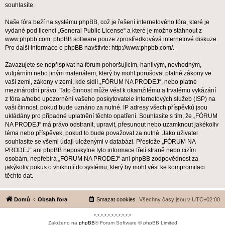
souhlasíte.
Naše fóra beží na systému phpBB, což je řešení internetového fóra, které je
vydané pod licencí „
General Public License
“ a které je možno stáhnout z
www.phpbb.com
. phpBB software pouze zprostředkovává internetové diskuze.
Pro další informace o phpBB navštivte:
http://www.phpbb.com/
.
Zavazujete se nepřispívat na fórum pohoršujícím, hanlivým, nevhodným,
vulgárním nebo jiným materiálem, který by mohl porušovat platné zákony ve
vaší zemi, zákony v zemi, kde sídlí „FÓRUM NA PRODEJ“, nebo platné
mezinárodní právo. Tato činnost může vést k okamžitému a trvalému vykázání
z fóra a/nebo upozornění vašeho poskytovatele internetových služeb (ISP) na
vaši činnost, pokud bude uznáno za nutné. IP adresy všech příspěvků jsou
ukládány pro případné uplatnění těchto opatření. Souhlasíte s tím, že „FÓRUM
NA PRODEJ“ má právo odstranit, upravit, přesunout nebo uzamknout jakékoliv
téma nebo příspěvek, pokud to bude považovat za nutné. Jako uživatel
souhlasíte se všemi údaji uloženými v databázi. Přestože „FÓRUM NA
PRODEJ“ ani phpBB neposkytne tyto informace třetí straně nebo cizím
osobám, nepřebírá „FÓRUM NA PRODEJ“ ani phpBB zodpovědnost za
jakýkoliv pokus o vniknutí do systému, který by mohl vést ke kompromitaci
těchto dat.
Domů
Obsah fora
Smazat cookies
Všechny časy jsou v
UTC+02:00
*-*-*-*-*-*-*-*-*-*-*
Založeno na
phpBB
® Forum Software © phpBB Limited