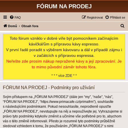
FÓRUM NA PRODEJ
FAQ
Registrovat
Přihlásit se
H
Domů
Obsah fora
l
Toto fórum vzniklo v dobré víře být pomocníkem začínajícím
e
kávičkářům s přípravou kávy espresso.
d
V první řadě poradit s výběrem kávovaru a dál v případě zájmu i
a
v začátcích s přípravou espressa.
t
Neřešte zde prosím nákup nepražené kávy a její zpracování. Je
to mimo původní záměr tohoto fóra.
* * * více ZDE * *
FÓRUM NA PRODEJ - Podmínky pro užívání
Svým přístupem na „FÓRUM NA PRODEJ“ (dále jen “my”, “naše”, “nás”,
“FÓRUM NA PRODEJ”, “https://www.primacafe.cz/primafrm”), souhlasíte
s následujícími podmínkami. Pokud nesouhlasíte, neprodleně opusťte
„FÓRUM NA PRODEJ“, nevstupujte na něj a nepoužívejte jej. Vyhrazujeme si
právo tyto podmínky kdykoliv změnit a učiníme vše potřebné pro to, abychom
vás o této změně informovali. Přesto je rozumné tyto podmínky průběžně
sledovat vzhledem k tomu, že používáním „FÓRUM NA PRODEJ“ s nimi