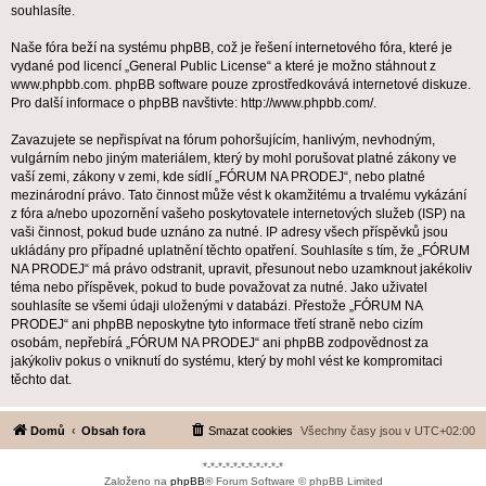
souhlasíte.
Naše fóra beží na systému phpBB, což je řešení internetového fóra, které je
vydané pod licencí „
General Public License
“ a které je možno stáhnout z
www.phpbb.com
. phpBB software pouze zprostředkovává internetové diskuze.
Pro další informace o phpBB navštivte:
http://www.phpbb.com/
.
Zavazujete se nepřispívat na fórum pohoršujícím, hanlivým, nevhodným,
vulgárním nebo jiným materiálem, který by mohl porušovat platné zákony ve
vaší zemi, zákony v zemi, kde sídlí „FÓRUM NA PRODEJ“, nebo platné
mezinárodní právo. Tato činnost může vést k okamžitému a trvalému vykázání
z fóra a/nebo upozornění vašeho poskytovatele internetových služeb (ISP) na
vaši činnost, pokud bude uznáno za nutné. IP adresy všech příspěvků jsou
ukládány pro případné uplatnění těchto opatření. Souhlasíte s tím, že „FÓRUM
NA PRODEJ“ má právo odstranit, upravit, přesunout nebo uzamknout jakékoliv
téma nebo příspěvek, pokud to bude považovat za nutné. Jako uživatel
souhlasíte se všemi údaji uloženými v databázi. Přestože „FÓRUM NA
PRODEJ“ ani phpBB neposkytne tyto informace třetí straně nebo cizím
osobám, nepřebírá „FÓRUM NA PRODEJ“ ani phpBB zodpovědnost za
jakýkoliv pokus o vniknutí do systému, který by mohl vést ke kompromitaci
těchto dat.
Domů
Obsah fora
Smazat cookies
Všechny časy jsou v
UTC+02:00
*-*-*-*-*-*-*-*-*-*-*
Založeno na
phpBB
® Forum Software © phpBB Limited