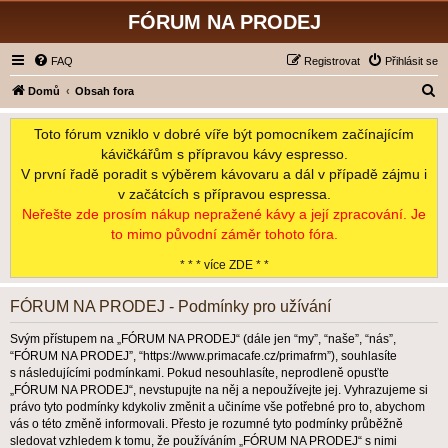
FÓRUM NA PRODEJ
FAQ
Registrovat
Přihlásit se
H
Domů
Obsah fora
l
Toto fórum vzniklo v dobré víře být pomocníkem začínajícím
e
kávičkářům s přípravou kávy espresso.
d
V první řadě poradit s výběrem kávovaru a dál v případě zájmu i
a
v začátcích s přípravou espressa.
t
Neřešte zde prosím nákup nepražené kávy a její zpracování. Je
to mimo původní záměr tohoto fóra.
* * * více ZDE * *
FÓRUM NA PRODEJ - Podmínky pro užívání
Svým přístupem na „FÓRUM NA PRODEJ“ (dále jen “my”, “naše”, “nás”,
“FÓRUM NA PRODEJ”, “https://www.primacafe.cz/primafrm”), souhlasíte
s následujícími podmínkami. Pokud nesouhlasíte, neprodleně opusťte
„FÓRUM NA PRODEJ“, nevstupujte na něj a nepoužívejte jej. Vyhrazujeme si
právo tyto podmínky kdykoliv změnit a učiníme vše potřebné pro to, abychom
vás o této změně informovali. Přesto je rozumné tyto podmínky průběžně
sledovat vzhledem k tomu, že používáním „FÓRUM NA PRODEJ“ s nimi