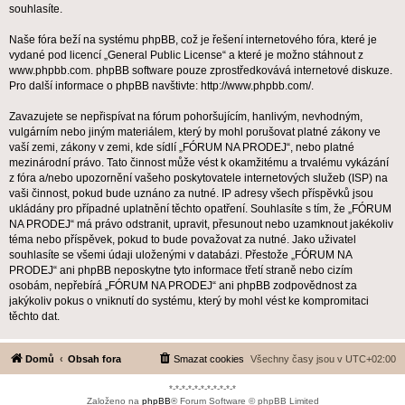
souhlasíte.
Naše fóra beží na systému phpBB, což je řešení internetového fóra, které je
vydané pod licencí „
General Public License
“ a které je možno stáhnout z
www.phpbb.com
. phpBB software pouze zprostředkovává internetové diskuze.
Pro další informace o phpBB navštivte:
http://www.phpbb.com/
.
Zavazujete se nepřispívat na fórum pohoršujícím, hanlivým, nevhodným,
vulgárním nebo jiným materiálem, který by mohl porušovat platné zákony ve
vaší zemi, zákony v zemi, kde sídlí „FÓRUM NA PRODEJ“, nebo platné
mezinárodní právo. Tato činnost může vést k okamžitému a trvalému vykázání
z fóra a/nebo upozornění vašeho poskytovatele internetových služeb (ISP) na
vaši činnost, pokud bude uznáno za nutné. IP adresy všech příspěvků jsou
ukládány pro případné uplatnění těchto opatření. Souhlasíte s tím, že „FÓRUM
NA PRODEJ“ má právo odstranit, upravit, přesunout nebo uzamknout jakékoliv
téma nebo příspěvek, pokud to bude považovat za nutné. Jako uživatel
souhlasíte se všemi údaji uloženými v databázi. Přestože „FÓRUM NA
PRODEJ“ ani phpBB neposkytne tyto informace třetí straně nebo cizím
osobám, nepřebírá „FÓRUM NA PRODEJ“ ani phpBB zodpovědnost za
jakýkoliv pokus o vniknutí do systému, který by mohl vést ke kompromitaci
těchto dat.
Domů
Obsah fora
Smazat cookies
Všechny časy jsou v
UTC+02:00
*-*-*-*-*-*-*-*-*-*-*
Založeno na
phpBB
® Forum Software © phpBB Limited