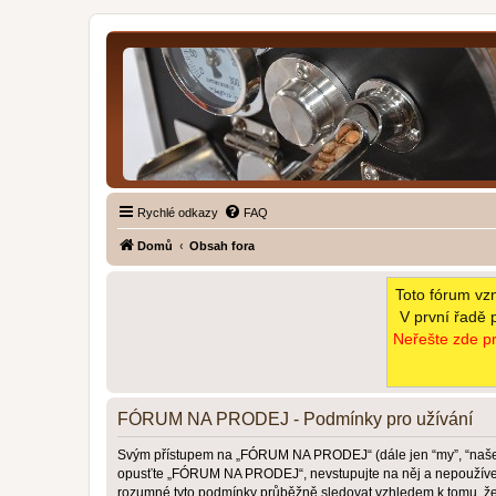
Rychlé odkazy
FAQ
Domů
Obsah fora
Toto fórum vz
V první řadě 
Neřešte zde pr
FÓRUM NA PRODEJ - Podmínky pro užívání
Svým přístupem na „FÓRUM NA PRODEJ“ (dále jen “my”, “naše”,
opusťte „FÓRUM NA PRODEJ“, nevstupujte na něj a nepoužívejte 
rozumné tyto podmínky průběžně sledovat vzhledem k tomu, 