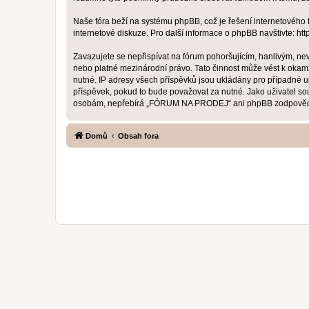
Naše fóra beží na systému phpBB, což je řešení internetového fó
internetové diskuze. Pro další informace o phpBB navštivte:
htt
Zavazujete se nepřispívat na fórum pohoršujícím, hanlivým, n
nebo platné mezinárodní právo. Tato činnost může vést k okam
nutné. IP adresy všech příspěvků jsou ukládány pro případné 
příspěvek, pokud to bude považovat za nutné. Jako uživatel s
osobám, nepřebírá „FÓRUM NA PRODEJ“ ani phpBB zodpovědnost 
Domů
Obsah fora