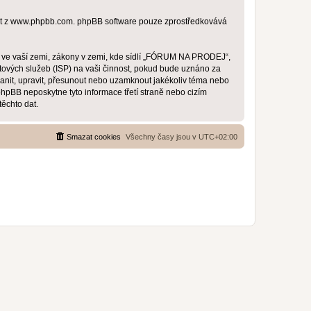
t z
www.phpbb.com
. phpBB software pouze zprostředkovává
y ve vaší zemi, zákony v zemi, kde sídlí „FÓRUM NA PRODEJ“,
tových služeb (ISP) na vaši činnost, pokud bude uznáno za
anit, upravit, přesunout nebo uzamknout jakékoliv téma nebo
pBB neposkytne tyto informace třetí straně nebo cizím
ěchto dat.
Smazat cookies
Všechny časy jsou v
UTC+02:00