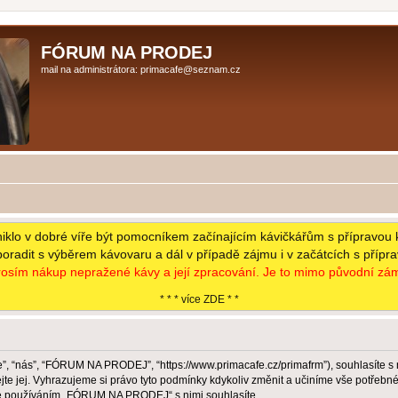
FÓRUM NA PRODEJ
mail na administrátora: primacafe@seznam.cz
niklo v dobré víře být pomocníkem začínajícím kávičkářům s přípravou 
poradit s výběrem kávovaru a dál v případě zájmu i v začátcích s přípr
osím nákup nepražené kávy a její zpracování. Je to mimo původní zám
* * * více ZDE * *
 “nás”, “FÓRUM NA PRODEJ”, “https://www.primacafe.cz/primafrm”), souhlasíte s
jej. Vyhrazujeme si právo tyto podmínky kdykoliv změnit a učiníme vše potřebné 
že používáním „FÓRUM NA PRODEJ“ s nimi souhlasíte.