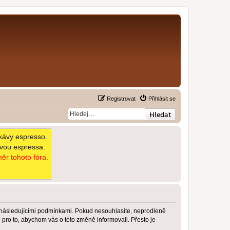
Registrovat
Přihlásit se
Hledat
kávy espresso.
avou espressa.
ěr tohoto fóra.
 následujícími podmínkami. Pokud nesouhlasíte, neprodleně
pro to, abychom vás o této změně informovali. Přesto je