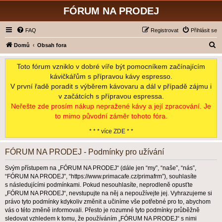
FÓRUM NA PRODEJ
FAQ
Registrovat
Přihlásit se
H
Domů
Obsah fora
l
Toto fórum vzniklo v dobré víře být pomocníkem začínajícím
e
kávičkářům s přípravou kávy espresso.
d
V první řadě poradit s výběrem kávovaru a dál v případě zájmu i
a
v začátcích s přípravou espressa.
t
Neřešte zde prosím nákup nepražené kávy a její zpracování. Je
to mimo původní záměr tohoto fóra.
* * * více ZDE * *
FÓRUM NA PRODEJ - Podmínky pro užívání
Svým přístupem na „FÓRUM NA PRODEJ“ (dále jen “my”, “naše”, “nás”,
“FÓRUM NA PRODEJ”, “https://www.primacafe.cz/primafrm”), souhlasíte
s následujícími podmínkami. Pokud nesouhlasíte, neprodleně opusťte
„FÓRUM NA PRODEJ“, nevstupujte na něj a nepoužívejte jej. Vyhrazujeme si
právo tyto podmínky kdykoliv změnit a učiníme vše potřebné pro to, abychom
vás o této změně informovali. Přesto je rozumné tyto podmínky průběžně
sledovat vzhledem k tomu, že používáním „FÓRUM NA PRODEJ“ s nimi