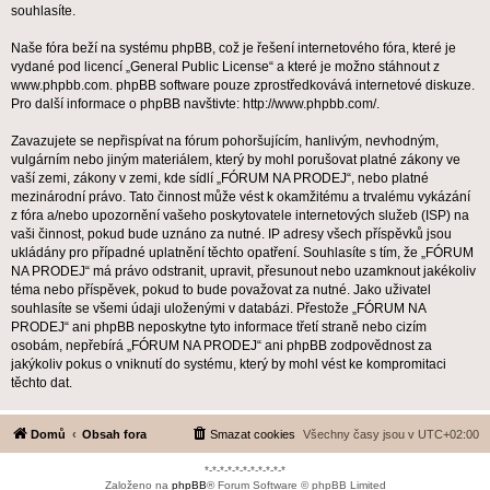
souhlasíte.
Naše fóra beží na systému phpBB, což je řešení internetového fóra, které je
vydané pod licencí „
General Public License
“ a které je možno stáhnout z
www.phpbb.com
. phpBB software pouze zprostředkovává internetové diskuze.
Pro další informace o phpBB navštivte:
http://www.phpbb.com/
.
Zavazujete se nepřispívat na fórum pohoršujícím, hanlivým, nevhodným,
vulgárním nebo jiným materiálem, který by mohl porušovat platné zákony ve
vaší zemi, zákony v zemi, kde sídlí „FÓRUM NA PRODEJ“, nebo platné
mezinárodní právo. Tato činnost může vést k okamžitému a trvalému vykázání
z fóra a/nebo upozornění vašeho poskytovatele internetových služeb (ISP) na
vaši činnost, pokud bude uznáno za nutné. IP adresy všech příspěvků jsou
ukládány pro případné uplatnění těchto opatření. Souhlasíte s tím, že „FÓRUM
NA PRODEJ“ má právo odstranit, upravit, přesunout nebo uzamknout jakékoliv
téma nebo příspěvek, pokud to bude považovat za nutné. Jako uživatel
souhlasíte se všemi údaji uloženými v databázi. Přestože „FÓRUM NA
PRODEJ“ ani phpBB neposkytne tyto informace třetí straně nebo cizím
osobám, nepřebírá „FÓRUM NA PRODEJ“ ani phpBB zodpovědnost za
jakýkoliv pokus o vniknutí do systému, který by mohl vést ke kompromitaci
těchto dat.
Domů
Obsah fora
Smazat cookies
Všechny časy jsou v
UTC+02:00
*-*-*-*-*-*-*-*-*-*-*
Založeno na
phpBB
® Forum Software © phpBB Limited