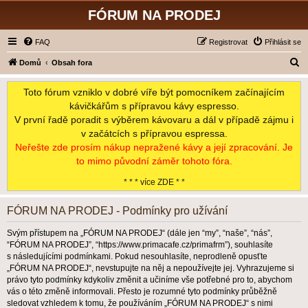
FÓRUM NA PRODEJ
FAQ
Registrovat
Přihlásit se
H
Domů
Obsah fora
l
Toto fórum vzniklo v dobré víře být pomocníkem začínajícím
e
kávičkářům s přípravou kávy espresso.
d
V první řadě poradit s výběrem kávovaru a dál v případě zájmu i
a
v začátcích s přípravou espressa.
t
Neřešte zde prosím nákup nepražené kávy a její zpracování. Je
to mimo původní záměr tohoto fóra.
* * * více ZDE * *
FÓRUM NA PRODEJ - Podmínky pro užívání
Svým přístupem na „FÓRUM NA PRODEJ“ (dále jen “my”, “naše”, “nás”,
“FÓRUM NA PRODEJ”, “https://www.primacafe.cz/primafrm”), souhlasíte
s následujícími podmínkami. Pokud nesouhlasíte, neprodleně opusťte
„FÓRUM NA PRODEJ“, nevstupujte na něj a nepoužívejte jej. Vyhrazujeme si
právo tyto podmínky kdykoliv změnit a učiníme vše potřebné pro to, abychom
vás o této změně informovali. Přesto je rozumné tyto podmínky průběžně
sledovat vzhledem k tomu, že používáním „FÓRUM NA PRODEJ“ s nimi