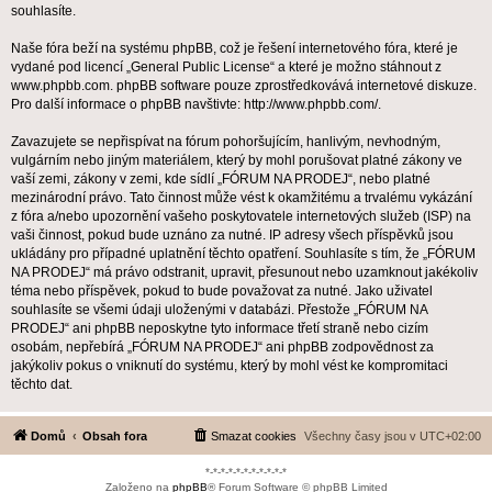
souhlasíte.
Naše fóra beží na systému phpBB, což je řešení internetového fóra, které je
vydané pod licencí „
General Public License
“ a které je možno stáhnout z
www.phpbb.com
. phpBB software pouze zprostředkovává internetové diskuze.
Pro další informace o phpBB navštivte:
http://www.phpbb.com/
.
Zavazujete se nepřispívat na fórum pohoršujícím, hanlivým, nevhodným,
vulgárním nebo jiným materiálem, který by mohl porušovat platné zákony ve
vaší zemi, zákony v zemi, kde sídlí „FÓRUM NA PRODEJ“, nebo platné
mezinárodní právo. Tato činnost může vést k okamžitému a trvalému vykázání
z fóra a/nebo upozornění vašeho poskytovatele internetových služeb (ISP) na
vaši činnost, pokud bude uznáno za nutné. IP adresy všech příspěvků jsou
ukládány pro případné uplatnění těchto opatření. Souhlasíte s tím, že „FÓRUM
NA PRODEJ“ má právo odstranit, upravit, přesunout nebo uzamknout jakékoliv
téma nebo příspěvek, pokud to bude považovat za nutné. Jako uživatel
souhlasíte se všemi údaji uloženými v databázi. Přestože „FÓRUM NA
PRODEJ“ ani phpBB neposkytne tyto informace třetí straně nebo cizím
osobám, nepřebírá „FÓRUM NA PRODEJ“ ani phpBB zodpovědnost za
jakýkoliv pokus o vniknutí do systému, který by mohl vést ke kompromitaci
těchto dat.
Domů
Obsah fora
Smazat cookies
Všechny časy jsou v
UTC+02:00
*-*-*-*-*-*-*-*-*-*-*
Založeno na
phpBB
® Forum Software © phpBB Limited