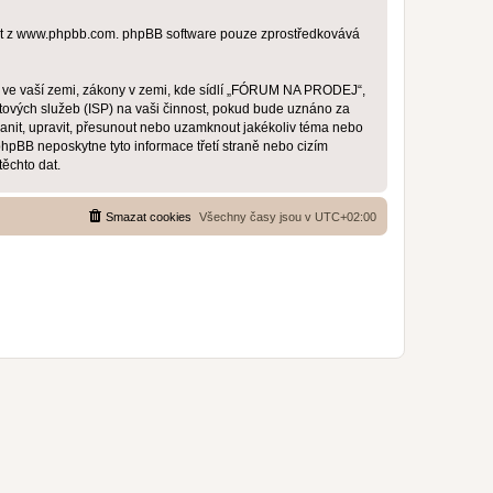
t z
www.phpbb.com
. phpBB software pouze zprostředkovává
y ve vaší zemi, zákony v zemi, kde sídlí „FÓRUM NA PRODEJ“,
tových služeb (ISP) na vaši činnost, pokud bude uznáno za
anit, upravit, přesunout nebo uzamknout jakékoliv téma nebo
pBB neposkytne tyto informace třetí straně nebo cizím
ěchto dat.
Smazat cookies
Všechny časy jsou v
UTC+02:00