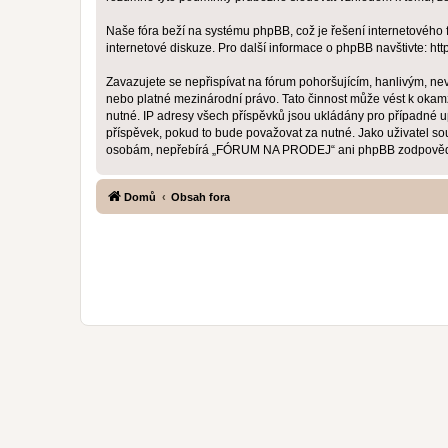
Naše fóra beží na systému phpBB, což je řešení internetového fó
internetové diskuze. Pro další informace o phpBB navštivte:
htt
Zavazujete se nepřispívat na fórum pohoršujícím, hanlivým, n
nebo platné mezinárodní právo. Tato činnost může vést k okam
nutné. IP adresy všech příspěvků jsou ukládány pro případné 
příspěvek, pokud to bude považovat za nutné. Jako uživatel s
osobám, nepřebírá „FÓRUM NA PRODEJ“ ani phpBB zodpovědnost 
Domů
Obsah fora