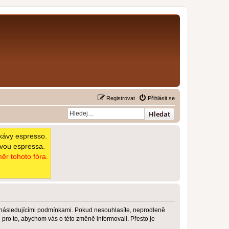
Registrovat
Přihlásit se
Hledat
kávy espresso.
avou espressa.
ěr tohoto fóra.
 následujícími podmínkami. Pokud nesouhlasíte, neprodleně
pro to, abychom vás o této změně informovali. Přesto je