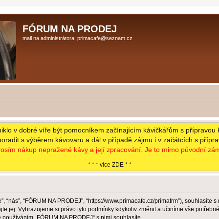
FÓRUM NA PRODEJ
mail na administrátora: primacafe@seznam.cz
niklo v dobré víře být pomocníkem začínajícím kávičkářům s přípravou 
poradit s výběrem kávovaru a dál v případě zájmu i v začátcích s přípr
osím nákup nepražené kávy a její zpracování. Je to mimo původní zám
* * * více ZDE * *
 “nás”, “FÓRUM NA PRODEJ”, “https://www.primacafe.cz/primafrm”), souhlasíte s
jej. Vyhrazujeme si právo tyto podmínky kdykoliv změnit a učiníme vše potřebné 
že používáním „FÓRUM NA PRODEJ“ s nimi souhlasíte.