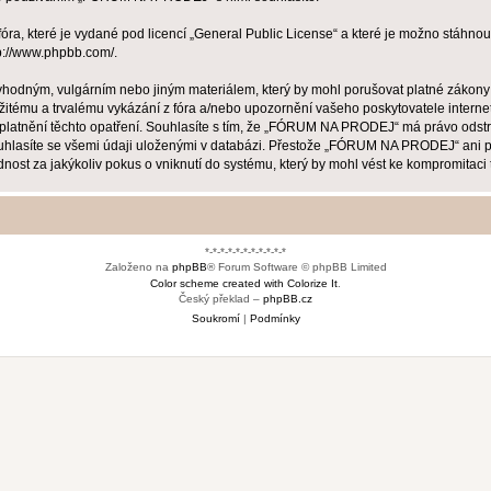
ra, které je vydané pod licencí „
General Public License
“ a které je možno stáhnou
p://www.phpbb.com/
.
evhodným, vulgárním nebo jiným materiálem, který by mohl porušovat platné zákon
žitému a trvalému vykázání z fóra a/nebo upozornění vašeho poskytovatele interne
uplatnění těchto opatření. Souhlasíte s tím, že „FÓRUM NA PRODEJ“ má právo odstr
ouhlasíte se všemi údaji uloženými v databázi. Přestože „FÓRUM NA PRODEJ“ ani ph
za jakýkoliv pokus o vniknutí do systému, který by mohl vést ke kompromitaci t
*-*-*-*-*-*-*-*-*-*-*
Založeno na
phpBB
® Forum Software © phpBB Limited
Color scheme created with Colorize It
.
Český překlad –
phpBB.cz
Soukromí
|
Podmínky