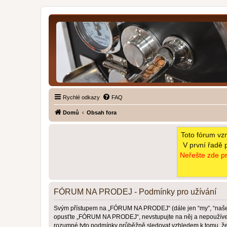
Rychlé odkazy
FAQ
Domů
Obsah fora
Toto fórum vz
V první řadě 
Neřešte zde pr
FÓRUM NA PRODEJ - Podmínky pro užívání
Svým přístupem na „FÓRUM NA PRODEJ“ (dále jen “my”, “naše”,
opusťte „FÓRUM NA PRODEJ“, nevstupujte na něj a nepoužívejte 
rozumné tyto podmínky průběžně sledovat vzhledem k tomu, 