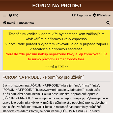
FÓRUM NA PRODEJ
FAQ
Registrovat
Přihlásit se
H
Domů
Obsah fora
l
Toto fórum vzniklo v dobré víře být pomocníkem začínajícím
e
kávičkářům s přípravou kávy espresso.
d
V první řadě poradit s výběrem kávovaru a dál v případě zájmu i
a
v začátcích s přípravou espressa.
t
Neřešte zde prosím nákup nepražené kávy a její zpracování. Je
to mimo původní záměr tohoto fóra.
* * * více ZDE * *
FÓRUM NA PRODEJ - Podmínky pro užívání
Svým přístupem na „FÓRUM NA PRODEJ“ (dále jen “my”, “naše”, “nás”,
“FÓRUM NA PRODEJ”, “https://www.primacafe.cz/primafrm”), souhlasíte
s následujícími podmínkami. Pokud nesouhlasíte, neprodleně opusťte
„FÓRUM NA PRODEJ“, nevstupujte na něj a nepoužívejte jej. Vyhrazujeme si
právo tyto podmínky kdykoliv změnit a učiníme vše potřebné pro to, abychom
vás o této změně informovali. Přesto je rozumné tyto podmínky průběžně
sledovat vzhledem k tomu, že používáním „FÓRUM NA PRODEJ“ s nimi