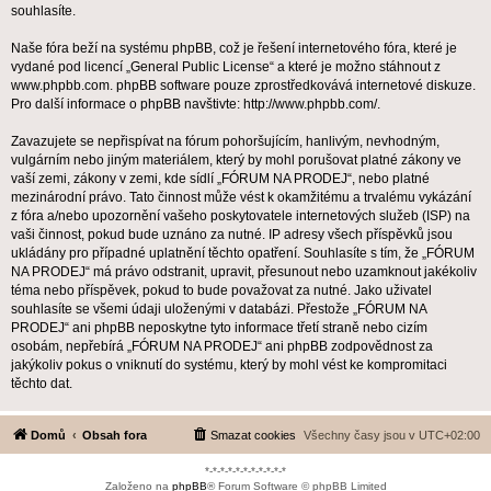
souhlasíte.
Naše fóra beží na systému phpBB, což je řešení internetového fóra, které je
vydané pod licencí „
General Public License
“ a které je možno stáhnout z
www.phpbb.com
. phpBB software pouze zprostředkovává internetové diskuze.
Pro další informace o phpBB navštivte:
http://www.phpbb.com/
.
Zavazujete se nepřispívat na fórum pohoršujícím, hanlivým, nevhodným,
vulgárním nebo jiným materiálem, který by mohl porušovat platné zákony ve
vaší zemi, zákony v zemi, kde sídlí „FÓRUM NA PRODEJ“, nebo platné
mezinárodní právo. Tato činnost může vést k okamžitému a trvalému vykázání
z fóra a/nebo upozornění vašeho poskytovatele internetových služeb (ISP) na
vaši činnost, pokud bude uznáno za nutné. IP adresy všech příspěvků jsou
ukládány pro případné uplatnění těchto opatření. Souhlasíte s tím, že „FÓRUM
NA PRODEJ“ má právo odstranit, upravit, přesunout nebo uzamknout jakékoliv
téma nebo příspěvek, pokud to bude považovat za nutné. Jako uživatel
souhlasíte se všemi údaji uloženými v databázi. Přestože „FÓRUM NA
PRODEJ“ ani phpBB neposkytne tyto informace třetí straně nebo cizím
osobám, nepřebírá „FÓRUM NA PRODEJ“ ani phpBB zodpovědnost za
jakýkoliv pokus o vniknutí do systému, který by mohl vést ke kompromitaci
těchto dat.
Domů
Obsah fora
Smazat cookies
Všechny časy jsou v
UTC+02:00
*-*-*-*-*-*-*-*-*-*-*
Založeno na
phpBB
® Forum Software © phpBB Limited