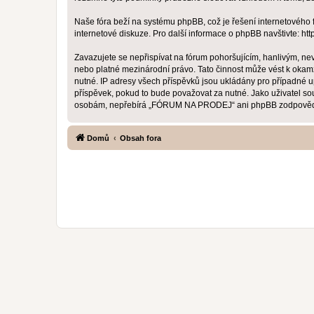
Naše fóra beží na systému phpBB, což je řešení internetového fó
internetové diskuze. Pro další informace o phpBB navštivte:
htt
Zavazujete se nepřispívat na fórum pohoršujícím, hanlivým, n
nebo platné mezinárodní právo. Tato činnost může vést k okam
nutné. IP adresy všech příspěvků jsou ukládány pro případné 
příspěvek, pokud to bude považovat za nutné. Jako uživatel s
osobám, nepřebírá „FÓRUM NA PRODEJ“ ani phpBB zodpovědnost 
Domů
Obsah fora