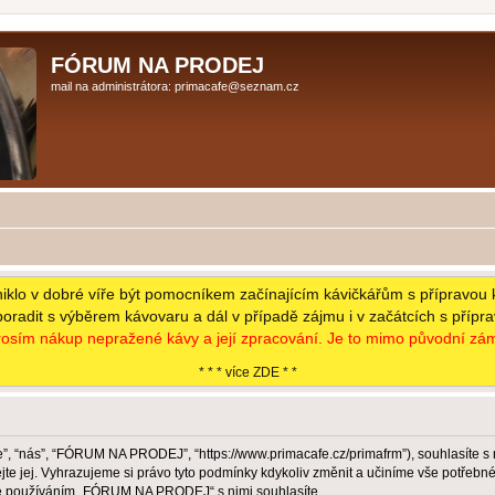
FÓRUM NA PRODEJ
mail na administrátora: primacafe@seznam.cz
niklo v dobré víře být pomocníkem začínajícím kávičkářům s přípravou 
poradit s výběrem kávovaru a dál v případě zájmu i v začátcích s přípr
osím nákup nepražené kávy a její zpracování. Je to mimo původní zám
* * * více ZDE * *
 “nás”, “FÓRUM NA PRODEJ”, “https://www.primacafe.cz/primafrm”), souhlasíte s
jej. Vyhrazujeme si právo tyto podmínky kdykoliv změnit a učiníme vše potřebné 
že používáním „FÓRUM NA PRODEJ“ s nimi souhlasíte.