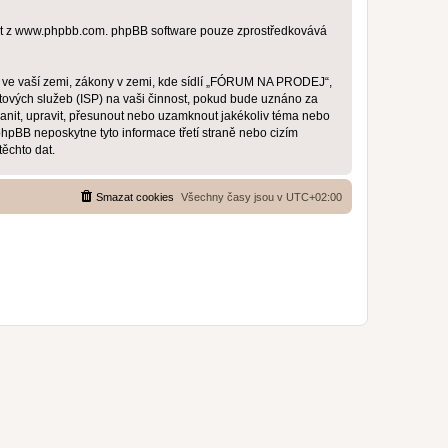
t z
www.phpbb.com
. phpBB software pouze zprostředkovává
y ve vaší zemi, zákony v zemi, kde sídlí „FÓRUM NA PRODEJ“,
tových služeb (ISP) na vaši činnost, pokud bude uznáno za
anit, upravit, přesunout nebo uzamknout jakékoliv téma nebo
pBB neposkytne tyto informace třetí straně nebo cizím
ěchto dat.
Smazat cookies
Všechny časy jsou v
UTC+02:00