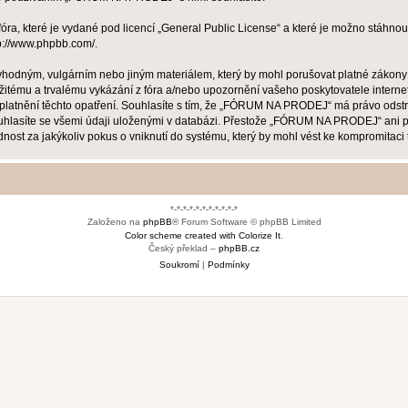
ra, které je vydané pod licencí „
General Public License
“ a které je možno stáhnou
p://www.phpbb.com/
.
evhodným, vulgárním nebo jiným materiálem, který by mohl porušovat platné zákon
žitému a trvalému vykázání z fóra a/nebo upozornění vašeho poskytovatele interne
uplatnění těchto opatření. Souhlasíte s tím, že „FÓRUM NA PRODEJ“ má právo odstr
ouhlasíte se všemi údaji uloženými v databázi. Přestože „FÓRUM NA PRODEJ“ ani ph
za jakýkoliv pokus o vniknutí do systému, který by mohl vést ke kompromitaci t
*-*-*-*-*-*-*-*-*-*-*
Založeno na
phpBB
® Forum Software © phpBB Limited
Color scheme created with Colorize It
.
Český překlad –
phpBB.cz
Soukromí
|
Podmínky