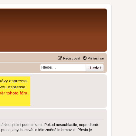
Registrovat
Přihlásit se
Hledat
kávy espresso.
avou espressa.
ěr tohoto fóra.
 následujícími podmínkami. Pokud nesouhlasíte, neprodleně
pro to, abychom vás o této změně informovali. Přesto je