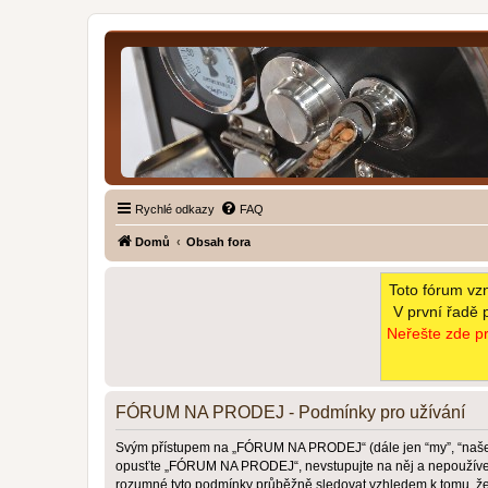
Rychlé odkazy
FAQ
Domů
Obsah fora
Toto fórum vz
V první řadě 
Neřešte zde pr
FÓRUM NA PRODEJ - Podmínky pro užívání
Svým přístupem na „FÓRUM NA PRODEJ“ (dále jen “my”, “naše”,
opusťte „FÓRUM NA PRODEJ“, nevstupujte na něj a nepoužívejte 
rozumné tyto podmínky průběžně sledovat vzhledem k tomu, 