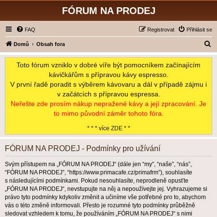
FÓRUM NA PRODEJ
FAQ
Registrovat
Přihlásit se
H
Domů
Obsah fora
l
Toto fórum vzniklo v dobré víře být pomocníkem začínajícím
e
kávičkářům s přípravou kávy espresso.
d
V první řadě poradit s výběrem kávovaru a dál v případě zájmu i
a
v začátcích s přípravou espressa.
t
Neřešte zde prosím nákup nepražené kávy a její zpracování. Je
to mimo původní záměr tohoto fóra.
* * * více ZDE * *
FÓRUM NA PRODEJ - Podmínky pro užívání
Svým přístupem na „FÓRUM NA PRODEJ“ (dále jen “my”, “naše”, “nás”,
“FÓRUM NA PRODEJ”, “https://www.primacafe.cz/primafrm”), souhlasíte
s následujícími podmínkami. Pokud nesouhlasíte, neprodleně opusťte
„FÓRUM NA PRODEJ“, nevstupujte na něj a nepoužívejte jej. Vyhrazujeme si
právo tyto podmínky kdykoliv změnit a učiníme vše potřebné pro to, abychom
vás o této změně informovali. Přesto je rozumné tyto podmínky průběžně
sledovat vzhledem k tomu, že používáním „FÓRUM NA PRODEJ“ s nimi