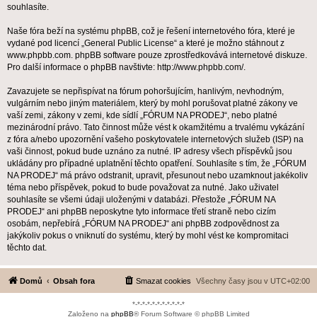
souhlasíte.
Naše fóra beží na systému phpBB, což je řešení internetového fóra, které je
vydané pod licencí „
General Public License
“ a které je možno stáhnout z
www.phpbb.com
. phpBB software pouze zprostředkovává internetové diskuze.
Pro další informace o phpBB navštivte:
http://www.phpbb.com/
.
Zavazujete se nepřispívat na fórum pohoršujícím, hanlivým, nevhodným,
vulgárním nebo jiným materiálem, který by mohl porušovat platné zákony ve
vaší zemi, zákony v zemi, kde sídlí „FÓRUM NA PRODEJ“, nebo platné
mezinárodní právo. Tato činnost může vést k okamžitému a trvalému vykázání
z fóra a/nebo upozornění vašeho poskytovatele internetových služeb (ISP) na
vaši činnost, pokud bude uznáno za nutné. IP adresy všech příspěvků jsou
ukládány pro případné uplatnění těchto opatření. Souhlasíte s tím, že „FÓRUM
NA PRODEJ“ má právo odstranit, upravit, přesunout nebo uzamknout jakékoliv
téma nebo příspěvek, pokud to bude považovat za nutné. Jako uživatel
souhlasíte se všemi údaji uloženými v databázi. Přestože „FÓRUM NA
PRODEJ“ ani phpBB neposkytne tyto informace třetí straně nebo cizím
osobám, nepřebírá „FÓRUM NA PRODEJ“ ani phpBB zodpovědnost za
jakýkoliv pokus o vniknutí do systému, který by mohl vést ke kompromitaci
těchto dat.
Domů
Obsah fora
Smazat cookies
Všechny časy jsou v
UTC+02:00
*-*-*-*-*-*-*-*-*-*-*
Založeno na
phpBB
® Forum Software © phpBB Limited