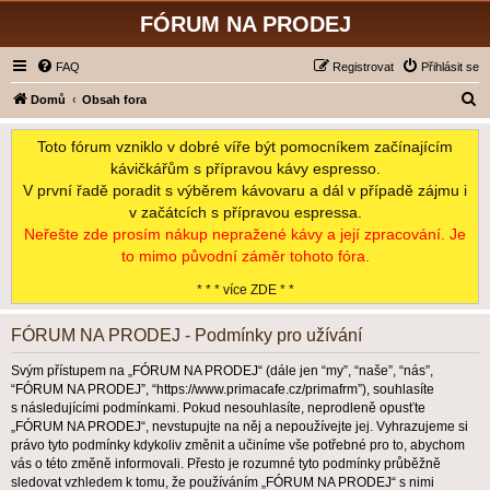
FÓRUM NA PRODEJ
FAQ
Registrovat
Přihlásit se
H
Domů
Obsah fora
l
Toto fórum vzniklo v dobré víře být pomocníkem začínajícím
e
kávičkářům s přípravou kávy espresso.
d
V první řadě poradit s výběrem kávovaru a dál v případě zájmu i
a
v začátcích s přípravou espressa.
t
Neřešte zde prosím nákup nepražené kávy a její zpracování. Je
to mimo původní záměr tohoto fóra.
* * * více ZDE * *
FÓRUM NA PRODEJ - Podmínky pro užívání
Svým přístupem na „FÓRUM NA PRODEJ“ (dále jen “my”, “naše”, “nás”,
“FÓRUM NA PRODEJ”, “https://www.primacafe.cz/primafrm”), souhlasíte
s následujícími podmínkami. Pokud nesouhlasíte, neprodleně opusťte
„FÓRUM NA PRODEJ“, nevstupujte na něj a nepoužívejte jej. Vyhrazujeme si
právo tyto podmínky kdykoliv změnit a učiníme vše potřebné pro to, abychom
vás o této změně informovali. Přesto je rozumné tyto podmínky průběžně
sledovat vzhledem k tomu, že používáním „FÓRUM NA PRODEJ“ s nimi