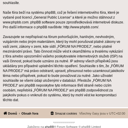
souhlasíte.
Naše fóra beží na systému phpBB, což je řešení internetového fóra, které je
vydané pod licencí „
General Public License
“ a které je možno stáhnout z
www.phpbb.com
. phpBB software pouze zprostředkovává internetové diskuze.
Pro další informace o phpBB navštivte:
http://www.phpbb.com/
.
Zavazujete se nepřispívat na fórum pohoršujícím, hanlivým, nevhodným,
vulgárním nebo jiným materiálem, který by mohl porušovat platné zákony ve
vaší zemi, zákony v zemi, kde sídlí „FÓRUM NA PRODEJ“, nebo platné
mezinárodní právo. Tato činnost může vést k okamžitému a trvalému vykázání
z fóra a/nebo upozornění vašeho poskytovatele internetových služeb (ISP) na
vaši činnost, pokud bude uznáno za nutné. IP adresy všech příspěvků jsou
ukládány pro případné uplatnění těchto opatření. Souhlasíte s tím, že „FÓRUM
NA PRODEJ“ má právo odstranit, upravit, přesunout nebo uzamknout jakékoliv
téma nebo příspěvek, pokud to bude považovat za nutné. Jako uživatel
souhlasíte se všemi údaji uloženými v databázi. Přestože „FÓRUM NA
PRODEJ“ ani phpBB neposkytne tyto informace třetí straně nebo cizím
osobám, nepřebírá „FÓRUM NA PRODEJ“ ani phpBB zodpovědnost za
jakýkoliv pokus o vniknutí do systému, který by mohl vést ke kompromitaci
těchto dat.
Domů
Obsah fora
Smazat cookies
Všechny časy jsou v
UTC+02:00
*-*-*-*-*-*-*-*-*-*-*
Založeno na
phpBB
® Forum Software © phpBB Limited