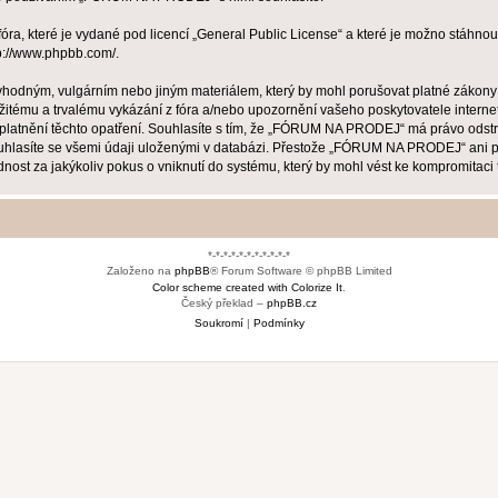
ra, které je vydané pod licencí „
General Public License
“ a které je možno stáhnou
p://www.phpbb.com/
.
evhodným, vulgárním nebo jiným materiálem, který by mohl porušovat platné zákon
žitému a trvalému vykázání z fóra a/nebo upozornění vašeho poskytovatele interne
uplatnění těchto opatření. Souhlasíte s tím, že „FÓRUM NA PRODEJ“ má právo odstr
ouhlasíte se všemi údaji uloženými v databázi. Přestože „FÓRUM NA PRODEJ“ ani ph
za jakýkoliv pokus o vniknutí do systému, který by mohl vést ke kompromitaci t
*-*-*-*-*-*-*-*-*-*-*
Založeno na
phpBB
® Forum Software © phpBB Limited
Color scheme created with Colorize It
.
Český překlad –
phpBB.cz
Soukromí
|
Podmínky