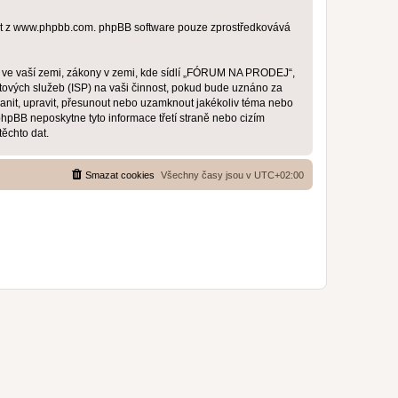
t z
www.phpbb.com
. phpBB software pouze zprostředkovává
y ve vaší zemi, zákony v zemi, kde sídlí „FÓRUM NA PRODEJ“,
tových služeb (ISP) na vaši činnost, pokud bude uznáno za
anit, upravit, přesunout nebo uzamknout jakékoliv téma nebo
pBB neposkytne tyto informace třetí straně nebo cizím
ěchto dat.
Smazat cookies
Všechny časy jsou v
UTC+02:00