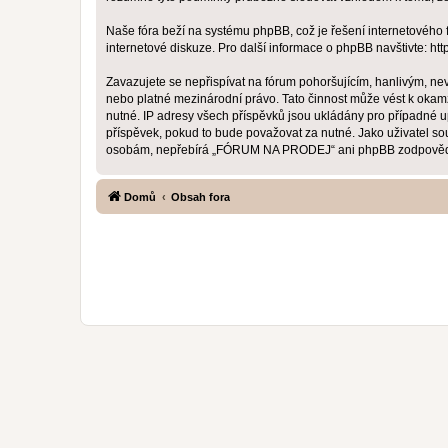
Naše fóra beží na systému phpBB, což je řešení internetového fó
internetové diskuze. Pro další informace o phpBB navštivte:
htt
Zavazujete se nepřispívat na fórum pohoršujícím, hanlivým, n
nebo platné mezinárodní právo. Tato činnost může vést k okam
nutné. IP adresy všech příspěvků jsou ukládány pro případné 
příspěvek, pokud to bude považovat za nutné. Jako uživatel s
osobám, nepřebírá „FÓRUM NA PRODEJ“ ani phpBB zodpovědnost 
Domů
Obsah fora