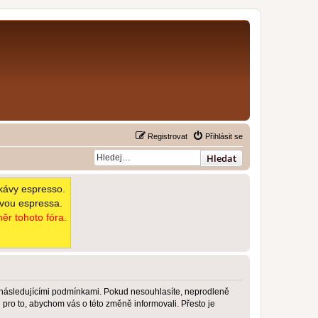
Registrovat
Přihlásit se
Hledat
kávy espresso.
avou espressa.
ěr tohoto fóra.
 následujícími podmínkami. Pokud nesouhlasíte, neprodleně
pro to, abychom vás o této změně informovali. Přesto je