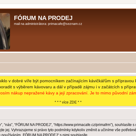
FÓRUM NA PRODEJ
mail na administrátora: primacafe@seznam.cz
niklo v dobré víře být pomocníkem začínajícím kávičkářům s přípravou 
poradit s výběrem kávovaru a dál v případě zájmu i v začátcích s přípr
osím nákup nepražené kávy a její zpracování. Je to mimo původní zám
* * * více ZDE * *
 “nás”, “FÓRUM NA PRODEJ”, “https://www.primacafe.cz/primafrm”), souhlasíte s
jej. Vyhrazujeme si právo tyto podmínky kdykoliv změnit a učiníme vše potřebné 
že používáním „FÓRUM NA PRODEJ“ s nimi souhlasíte.