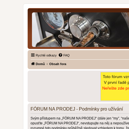
Rychlé odkazy
FAQ
Domů
Obsah fora
Toto fórum vz
V první řadě 
Neřešte zde pr
FÓRUM NA PRODEJ - Podmínky pro užívání
Svým přístupem na „FÓRUM NA PRODEJ“ (dále jen “my”, “naše”,
opusťte „FÓRUM NA PRODEJ“, nevstupujte na něj a nepoužívejte 
rozumné tyto podmínky průběžně sledovat vzhledem k tomu, 