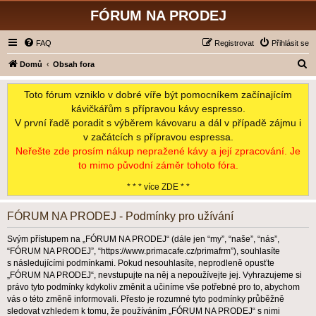
FÓRUM NA PRODEJ
FAQ
Registrovat
Přihlásit se
H
Domů
Obsah fora
l
Toto fórum vzniklo v dobré víře být pomocníkem začínajícím
e
kávičkářům s přípravou kávy espresso.
d
V první řadě poradit s výběrem kávovaru a dál v případě zájmu i
a
v začátcích s přípravou espressa.
t
Neřešte zde prosím nákup nepražené kávy a její zpracování. Je
to mimo původní záměr tohoto fóra.
* * * více ZDE * *
FÓRUM NA PRODEJ - Podmínky pro užívání
Svým přístupem na „FÓRUM NA PRODEJ“ (dále jen “my”, “naše”, “nás”,
“FÓRUM NA PRODEJ”, “https://www.primacafe.cz/primafrm”), souhlasíte
s následujícími podmínkami. Pokud nesouhlasíte, neprodleně opusťte
„FÓRUM NA PRODEJ“, nevstupujte na něj a nepoužívejte jej. Vyhrazujeme si
právo tyto podmínky kdykoliv změnit a učiníme vše potřebné pro to, abychom
vás o této změně informovali. Přesto je rozumné tyto podmínky průběžně
sledovat vzhledem k tomu, že používáním „FÓRUM NA PRODEJ“ s nimi