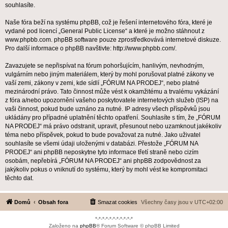
souhlasíte.
Naše fóra beží na systému phpBB, což je řešení internetového fóra, které je
vydané pod licencí „
General Public License
“ a které je možno stáhnout z
www.phpbb.com
. phpBB software pouze zprostředkovává internetové diskuze.
Pro další informace o phpBB navštivte:
http://www.phpbb.com/
.
Zavazujete se nepřispívat na fórum pohoršujícím, hanlivým, nevhodným,
vulgárním nebo jiným materiálem, který by mohl porušovat platné zákony ve
vaší zemi, zákony v zemi, kde sídlí „FÓRUM NA PRODEJ“, nebo platné
mezinárodní právo. Tato činnost může vést k okamžitému a trvalému vykázání
z fóra a/nebo upozornění vašeho poskytovatele internetových služeb (ISP) na
vaši činnost, pokud bude uznáno za nutné. IP adresy všech příspěvků jsou
ukládány pro případné uplatnění těchto opatření. Souhlasíte s tím, že „FÓRUM
NA PRODEJ“ má právo odstranit, upravit, přesunout nebo uzamknout jakékoliv
téma nebo příspěvek, pokud to bude považovat za nutné. Jako uživatel
souhlasíte se všemi údaji uloženými v databázi. Přestože „FÓRUM NA
PRODEJ“ ani phpBB neposkytne tyto informace třetí straně nebo cizím
osobám, nepřebírá „FÓRUM NA PRODEJ“ ani phpBB zodpovědnost za
jakýkoliv pokus o vniknutí do systému, který by mohl vést ke kompromitaci
těchto dat.
Domů
Obsah fora
Smazat cookies
Všechny časy jsou v
UTC+02:00
*-*-*-*-*-*-*-*-*-*-*
Založeno na
phpBB
® Forum Software © phpBB Limited