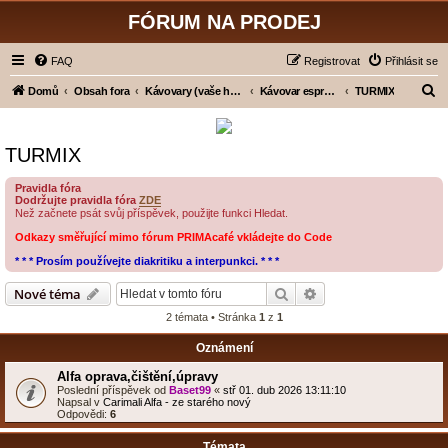
FÓRUM NA PRODEJ
FAQ
Registrovat
Přihlásit se
H
Domů
Obsah fora
Kávovary (vaše hodnocení)
Kávovar espresso - pákový
TURMIX
l
e
TURMIX
d
a
Pravidla fóra
Dodržujte pravidla fóra
ZDE
t
Než začnete psát svůj příspěvek, použijte funkci Hledat.
Odkazy směřující mimo fórum PRIMAcafé vkládejte do Code
* * * Prosím používejte diakritiku a interpunkci. * * *
Hledat
Pokročilé hledání
Nové téma
2 témata • Stránka
1
z
1
Oznámení
Alfa oprava,čištění,úpravy
Poslední příspěvek od
Baset99
«
stř 01. dub 2026 13:11:10
Napsal v
Carimali Alfa - ze starého nový
Odpovědi:
6
Témata