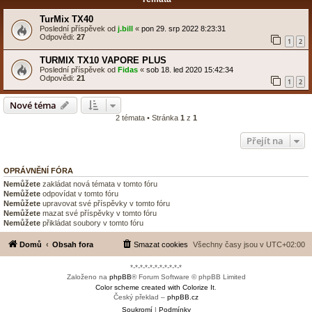
TurMix TX40
Poslední příspěvek od
j.bill
«
pon 29. srp 2022 8:23:31
Odpovědi:
27
1
2
TURMIX TX10 VAPORE PLUS
Poslední příspěvek od
Fidas
«
sob 18. led 2020 15:42:34
Odpovědi:
21
1
2
Nové téma
2 témata • Stránka
1
z
1
Přejít na
OPRÁVNĚNÍ FÓRA
Nemůžete
zakládat nová témata v tomto fóru
Nemůžete
odpovídat v tomto fóru
Nemůžete
upravovat své příspěvky v tomto fóru
Nemůžete
mazat své příspěvky v tomto fóru
Nemůžete
přikládat soubory v tomto fóru
Domů
Obsah fora
Smazat cookies
Všechny časy jsou v
UTC+02:00
*-*-*-*-*-*-*-*-*-*-*
Založeno na
phpBB
® Forum Software © phpBB Limited
Color scheme created with Colorize It
.
Český překlad –
phpBB.cz
Soukromí
|
Podmínky