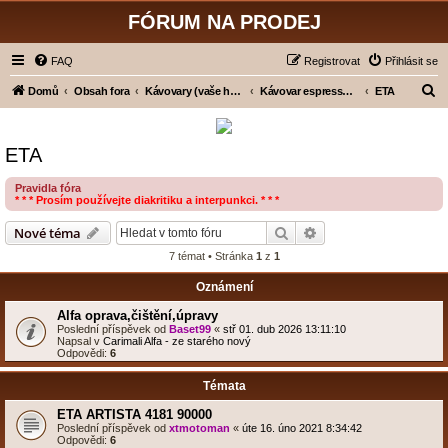
FÓRUM NA PRODEJ
FAQ
Registrovat
Přihlásit se
H
Domů
Obsah fora
Kávovary (vaše hodnocení)
Kávovar espresso - pákový
ETA
l
e
ETA
d
a
Pravidla fóra
* * * Prosím používejte diakritiku a interpunkci. * * *
t
Hledat
Pokročilé hledání
Nové téma
7 témat • Stránka
1
z
1
Oznámení
Alfa oprava,čištění,úpravy
Poslední příspěvek od
Baset99
«
stř 01. dub 2026 13:11:10
Napsal v
Carimali Alfa - ze starého nový
Odpovědi:
6
Témata
ETA ARTISTA 4181 90000
Poslední příspěvek od
xtmotoman
«
úte 16. úno 2021 8:34:42
Odpovědi:
6