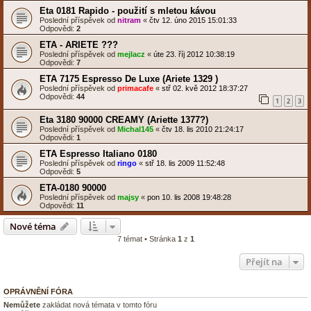
Eta 0181 Rapido - použití s mletou kávou
Poslední příspěvek od
nitram
«
čtv 12. úno 2015 15:01:33
Odpovědi:
2
ETA - ARIETE ???
Poslední příspěvek od
mejlacz
«
úte 23. říj 2012 10:38:19
Odpovědi:
7
ETA 7175 Espresso De Luxe (Ariete 1329 )
Poslední příspěvek od
primacafe
«
stř 02. kvě 2012 18:37:27
Odpovědi:
44
1
2
3
Eta 3180 90000 CREAMY (Ariette 1377?)
Poslední příspěvek od
Michal145
«
čtv 18. lis 2010 21:24:17
Odpovědi:
1
ETA Espresso Italiano 0180
Poslední příspěvek od
ringo
«
stř 18. lis 2009 11:52:48
Odpovědi:
5
ETA-0180 90000
Poslední příspěvek od
majsy
«
pon 10. lis 2008 19:48:28
Odpovědi:
11
Nové téma
7 témat • Stránka
1
z
1
Přejít na
OPRÁVNĚNÍ FÓRA
Nemůžete
zakládat nová témata v tomto fóru