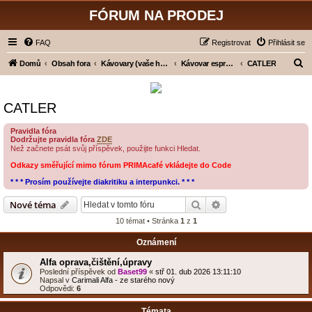
FÓRUM NA PRODEJ
FAQ
Registrovat
Přihlásit se
H
Domů
Obsah fora
Kávovary (vaše hodnocení)
Kávovar espresso - pákový
CATLER
l
e
CATLER
d
a
Pravidla fóra
Dodržujte pravidla fóra
ZDE
t
Než začnete psát svůj příspěvek, použijte funkci Hledat.
Odkazy směřující mimo fórum PRIMAcafé vkládejte do Code
* * * Prosím používejte diakritiku a interpunkci. * * *
Hledat
Pokročilé hledání
Nové téma
10 témat • Stránka
1
z
1
Oznámení
Alfa oprava,čištění,úpravy
Poslední příspěvek od
Baset99
«
stř 01. dub 2026 13:11:10
Napsal v
Carimali Alfa - ze starého nový
Odpovědi:
6
Témata