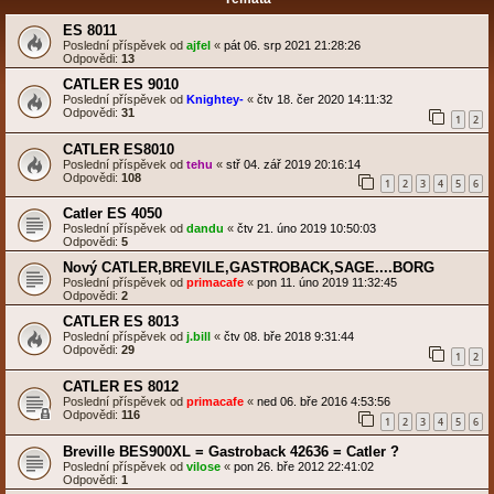
ES 8011
Poslední příspěvek od
ajfel
«
pát 06. srp 2021 21:28:26
Odpovědi:
13
CATLER ES 9010
Poslední příspěvek od
Knightey-
«
čtv 18. čer 2020 14:11:32
Odpovědi:
31
1
2
CATLER ES8010
Poslední příspěvek od
tehu
«
stř 04. zář 2019 20:16:14
Odpovědi:
108
1
2
3
4
5
6
Catler ES 4050
Poslední příspěvek od
dandu
«
čtv 21. úno 2019 10:50:03
Odpovědi:
5
Nový CATLER,BREVILE,GASTROBACK,SAGE....BORG
Poslední příspěvek od
primacafe
«
pon 11. úno 2019 11:32:45
Odpovědi:
2
CATLER ES 8013
Poslední příspěvek od
j.bill
«
čtv 08. bře 2018 9:31:44
Odpovědi:
29
1
2
CATLER ES 8012
Poslední příspěvek od
primacafe
«
ned 06. bře 2016 4:53:56
Odpovědi:
116
1
2
3
4
5
6
Breville BES900XL = Gastroback 42636 = Catler ?
Poslední příspěvek od
vilose
«
pon 26. bře 2012 22:41:02
Odpovědi:
1