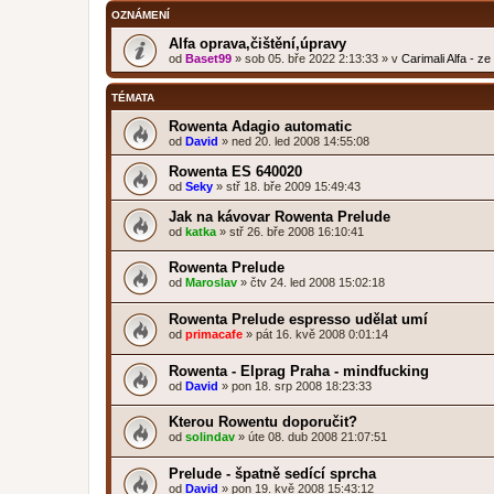
OZNÁMENÍ
Alfa oprava,čištění,úpravy
od
Baset99
»
sob 05. bře 2022 2:13:33
» v
Carimali Alfa - z
TÉMATA
Rowenta Adagio automatic
od
David
»
ned 20. led 2008 14:55:08
Rowenta ES 640020
od
Seky
»
stř 18. bře 2009 15:49:43
Jak na kávovar Rowenta Prelude
od
katka
»
stř 26. bře 2008 16:10:41
Rowenta Prelude
od
Maroslav
»
čtv 24. led 2008 15:02:18
Rowenta Prelude espresso udělat umí
od
primacafe
»
pát 16. kvě 2008 0:01:14
Rowenta - Elprag Praha - mindfucking
od
David
»
pon 18. srp 2008 18:23:33
Kterou Rowentu doporučit?
od
solindav
»
úte 08. dub 2008 21:07:51
Prelude - špatně sedící sprcha
od
David
»
pon 19. kvě 2008 15:43:12