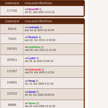
ZOBRAZENÍ
POSLEDNÍ PŘÍSPĚVEK
od
Baset99
177705
stř 01. dub 2026 13:11:10
ZOBRAZENÍ
POSLEDNÍ PŘÍSPĚVEK
od
ondrada
85019
pon 24. lis 2014 22:43:44
od
Rodom
73423
pon 02. čer 2014 12:34:50
od
evafreeze
194161
ned 20. úno 2011 21:14:18
od
Lukin
325911
úte 30. lis 2010 23:56:10
od
primacafe
112357
ned 29. bře 2009 5:12:54
od
hnup
144001
čtv 12. bře 2009 9:21:18
od
David
107010
stř 18. čer 2008 18:09:54
od
Vaseq
98986
úte 20. kvě 2008 14:12:45