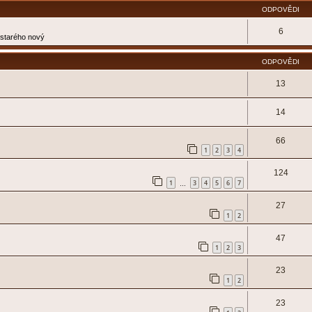
ODPOVĚDI
6
e starého nový
ODPOVĚDI
13
14
66
1
2
3
4
124
1
3
4
5
6
7
…
27
1
2
47
1
2
3
23
1
2
23