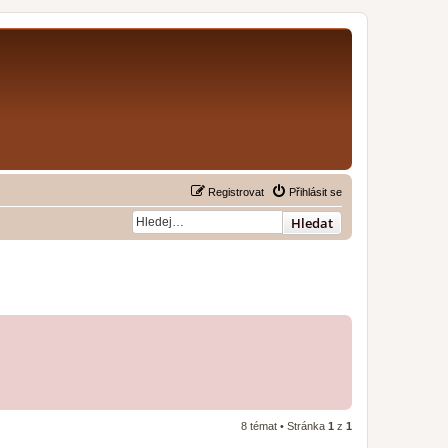
Registrovat
Přihlásit se
Hledat
8 témat • Stránka
1
z
1