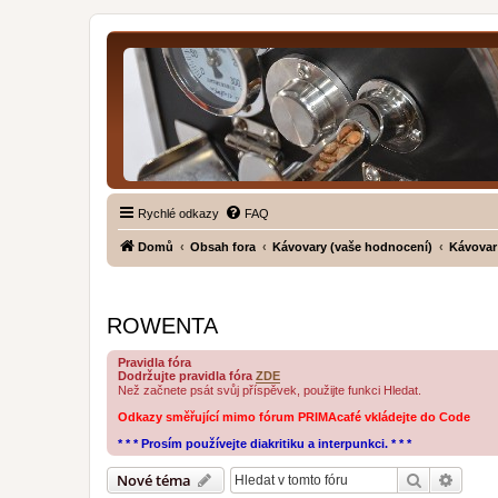
Rychlé odkazy
FAQ
Domů
Obsah fora
Kávovary (vaše hodnocení)
Kávovar
ROWENTA
Pravidla fóra
Dodržujte pravidla fóra
ZDE
Než začnete psát svůj příspěvek, použijte funkci Hledat.
Odkazy směřující mimo fórum PRIMAcafé vkládejte do Code
* * * Prosím používejte diakritiku a interpunkci. * * *
Hledat
Pokroč
Nové téma