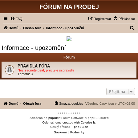
FÓRUM NA PRODEJ
FAQ
Registrovat
Přihlásit se
H
Domů
Obsah fora
Informace - upozornění
l
e
Informace - upozornění
d
Fórum
a
t
PRAVIDLA FÓRA
Než začnete psát, přečtěte si pravidla
Témata:
3
Přejít na
Domů
Obsah fora
Smazat cookies
Všechny časy jsou v
UTC+02:00
*-*-*-*-*-*-*-*-*-*-*
Založeno na
phpBB
® Forum Software © phpBB Limited
Color scheme created with Colorize It
.
Český překlad –
phpBB.cz
Soukromí
|
Podmínky