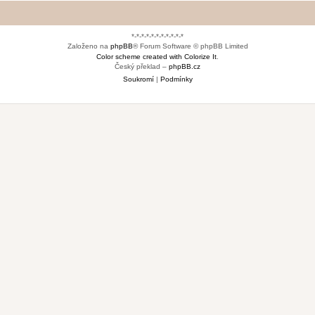
*-*-*-*-*-*-*-*-*-*-*
Založeno na
phpBB
® Forum Software © phpBB Limited
Color scheme created with Colorize It
.
Český překlad –
phpBB.cz
Soukromí
|
Podmínky