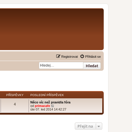
Registrovat
Přihlásit se
Hledat
PŘÍSPĚVKY
POSLEDNÍ PŘÍSPĚVEK
Něco víc než pravidla fóra
4
Z
od
primacafe
o
úte 07. led 2014 14:42:27
b
r
a
z
Přejít na
i
t