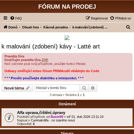
FÓRUM NA PRODEJ
FAQ
Registrovat
Přihlásit se
H
Domů
Obsah fora
Kávová poradna
k malování (zdobení) kávy - Latté art
l
e
k malování (zdobení) kávy - Latté art
d
a
Pravidla fóra
Dodržujte pravidla fóra
ZDE
t
Než začnete psát svůj příspěvek, použijte funkci Hledat.
Odkazy směřující mimo fórum PRIMAcafé vkládejte do Code
* * * Prosím používejte diakritiku a interpunkci. * * *
Hledat
Pokročilé hledání
Nové téma
3 témata • Stránka
1
z
1
Oznámení
Alfa oprava,čištění,úpravy
Poslední příspěvek od
Baset99
«
stř 01. dub 2026 13:11:10
Napsal v
Carimali Alfa - ze starého nový
Odpovědi:
6
Témata