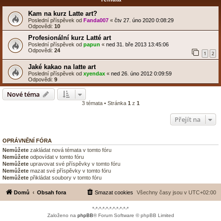
Kam na kurz Latte art?
Poslední příspěvek od
Fanda007
«
čtv 27. úno 2020 0:08:29
Odpovědi:
10
Profesionální kurz Latté art
Poslední příspěvek od
papun
«
ned 31. bře 2013 13:45:06
Odpovědi:
24
1
2
Jaké kakao na latte art
Poslední příspěvek od
xyendax
«
ned 26. úno 2012 0:09:59
Odpovědi:
9
Nové téma
3 témata • Stránka
1
z
1
Přejít na
OPRÁVNĚNÍ FÓRA
Nemůžete
zakládat nová témata v tomto fóru
Nemůžete
odpovídat v tomto fóru
Nemůžete
upravovat své příspěvky v tomto fóru
Nemůžete
mazat své příspěvky v tomto fóru
Nemůžete
přikládat soubory v tomto fóru
Domů
Obsah fora
Smazat cookies
Všechny časy jsou v
UTC+02:00
*-*-*-*-*-*-*-*-*-*-*
Založeno na
phpBB
® Forum Software © phpBB Limited