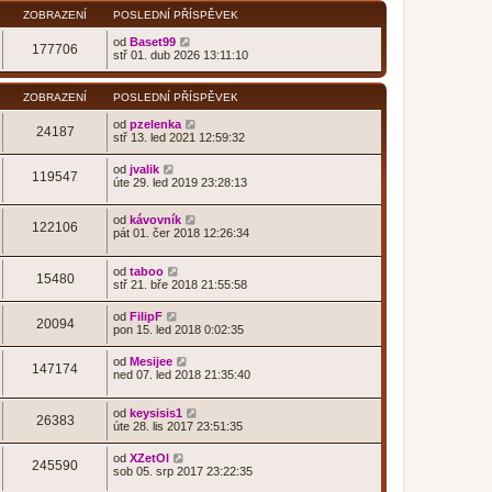
ZOBRAZENÍ
POSLEDNÍ PŘÍSPĚVEK
od
Baset99
177706
stř 01. dub 2026 13:11:10
ZOBRAZENÍ
POSLEDNÍ PŘÍSPĚVEK
od
pzelenka
24187
stř 13. led 2021 12:59:32
od
jvalik
119547
úte 29. led 2019 23:28:13
od
kávovník
122106
pát 01. čer 2018 12:26:34
od
taboo
15480
stř 21. bře 2018 21:55:58
od
FilipF
20094
pon 15. led 2018 0:02:35
od
Mesijee
147174
ned 07. led 2018 21:35:40
od
keysisis1
26383
úte 28. lis 2017 23:51:35
od
XZetOl
245590
sob 05. srp 2017 23:22:35