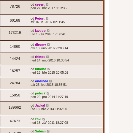
od
ceeert
78726
pon 27. bře 2017 9:53:35
od
Petort
60168
stř 16. lis 2016 10:11:45
od
jaydoo
173219
úte 15. lis 2016 17:50:41
od
djtomy
14860
čtv 18. úno 2016 22:03:14
od
rhinos
14424
ned 14. úno 2016 10:30:54
od
lubono
16257
ned 15. bře 2015 20:05:02
od
ondrada
24784
pát 23. led 2015 18:56:51
od
pulec7
15050
pon 29. pro 2014 11:27:19
od
Jackal
189662
úte 18. bře 2014 11:32:50
od
zavi
47673
ned 18. zář 2011 18:27:08
od
Sabian