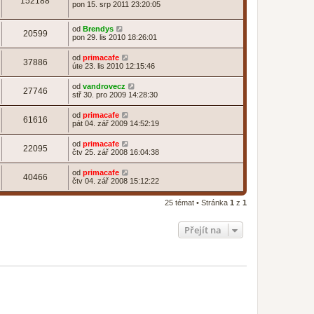
152188
pon 15. srp 2011 23:20:05
od
Brendys
20599
pon 29. lis 2010 18:26:01
od
primacafe
37886
úte 23. lis 2010 12:15:46
od
vandrovecz
27746
stř 30. pro 2009 14:28:30
od
primacafe
61616
pát 04. zář 2009 14:52:19
od
primacafe
22095
čtv 25. zář 2008 16:04:38
od
primacafe
40466
čtv 04. zář 2008 15:12:22
25 témat • Stránka
1
z
1
Přejít na