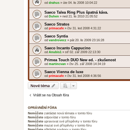
od
drahus
»
úte 04. lis 2008 10:04:22
Saeco Talea Ring Plus špatná káva.
od
Duhen
»
ned 21. lis 2010 21:05:52
Saeco Stratos
od
primacafe
»
čtv 31. led 2008 4:31:22
Saeco Syntia
od
vandrovecz
»
pát 20. lis 2009 23:16:28
Saeco Incanto Cappucino
od
Anubis1
»
stř 02. zář 2009 22:13:30
Primea Touch DUO New ed. - zkušenost
od
martincvan
»
čtv 25. zář 2008 14:34:19
Saeco Vienna de luxe
od
primacafe
»
čtv 31. led 2008 4:36:56
Nové téma
Vrátit se na Obsah fóra
OPRÁVNĚNÍ FÓRA
Nemůžete
zakládat nová témata v tomto fóru
Nemůžete
odpovídat v tomto fóru
Nemůžete
upravovat své příspěvky v tomto fóru
Nemůžete
mazat své příspěvky v tomto fóru
Nemůžete
přikládat soubory v tomto fóru