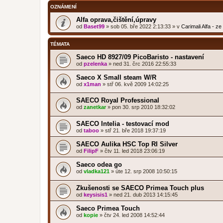
OZNÁMENÍ
Alfa oprava,čištění,úpravy
od
Baset99
»
sob 05. bře 2022 2:13:33
» v
Carimali Alfa - z
TÉMATA
Saeco HD 8927/09 PicoBaristo - nastavení
od
pzelenka
»
ned 31. črc 2016 22:55:33
Saeco X Small steam W/R
od
x1man
»
stř 06. kvě 2009 14:02:25
SAECO Royal Professional
od
zanetkar
»
pon 30. srp 2010 18:32:02
SAECO Intelia - testovací mod
od
taboo
»
stř 21. bře 2018 19:37:19
SAECO Aulika HSC Top RI Silver
od
FilipF
»
čtv 11. led 2018 23:06:19
Saeco odea go
od
vladka121
»
úte 12. srp 2008 10:50:15
Zkušenosti se SAECO Primea Touch plus
od
keysisis1
»
ned 21. dub 2013 14:15:45
Saeco Primea Touch
od
kopie
»
čtv 24. led 2008 14:52:44