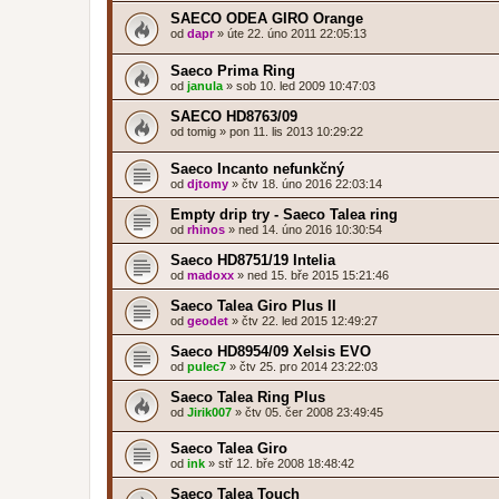
SAECO ODEA GIRO Orange
od
dapr
»
úte 22. úno 2011 22:05:13
Saeco Prima Ring
od
janula
»
sob 10. led 2009 10:47:03
SAECO HD8763/09
od
tomig
»
pon 11. lis 2013 10:29:22
Saeco Incanto nefunkčný
od
djtomy
»
čtv 18. úno 2016 22:03:14
Empty drip try - Saeco Talea ring
od
rhinos
»
ned 14. úno 2016 10:30:54
Saeco HD8751/19 Intelia
od
madoxx
»
ned 15. bře 2015 15:21:46
Saeco Talea Giro Plus II
od
geodet
»
čtv 22. led 2015 12:49:27
Saeco HD8954/09 Xelsis EVO
od
pulec7
»
čtv 25. pro 2014 23:22:03
Saeco Talea Ring Plus
od
Jirik007
»
čtv 05. čer 2008 23:49:45
Saeco Talea Giro
od
ink
»
stř 12. bře 2008 18:48:42
Saeco Talea Touch