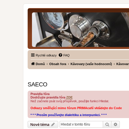
Rychlé odkazy
FAQ
Domů
Obsah fora
Kávovary (vaše hodnocení)
Kávovar
SAECO
Pravidla fóra
Dodržujte pravidla fóra
ZDE
Než začnete psát svůj příspěvek, použijte funkci Hledat.
Odkazy směřující mimo fórum PRIMAcafé vkládejte do Code
* * * Prosím používejte diakritiku a interpunkci. * * *
Hledat
Pokroč
Nové téma