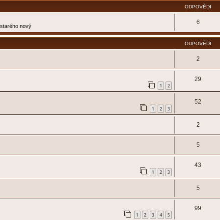
ODPOVĚDI
6
e starého nový
ODPOVĚDI
2
29
1
2
52
1
2
3
2
5
43
1
2
3
5
99
1
2
3
4
5