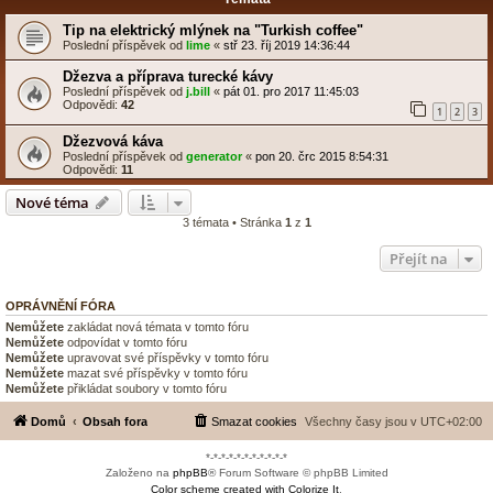
Tip na elektrický mlýnek na "Turkish coffee"
Poslední příspěvek od
lime
«
stř 23. říj 2019 14:36:44
Džezva a příprava turecké kávy
Poslední příspěvek od
j.bill
«
pát 01. pro 2017 11:45:03
Odpovědi:
42
1
2
3
Džezvová káva
Poslední příspěvek od
generator
«
pon 20. črc 2015 8:54:31
Odpovědi:
11
Nové téma
3 témata • Stránka
1
z
1
Přejít na
OPRÁVNĚNÍ FÓRA
Nemůžete
zakládat nová témata v tomto fóru
Nemůžete
odpovídat v tomto fóru
Nemůžete
upravovat své příspěvky v tomto fóru
Nemůžete
mazat své příspěvky v tomto fóru
Nemůžete
přikládat soubory v tomto fóru
Domů
Obsah fora
Smazat cookies
Všechny časy jsou v
UTC+02:00
*-*-*-*-*-*-*-*-*-*-*
Založeno na
phpBB
® Forum Software © phpBB Limited
Color scheme created with Colorize It
.