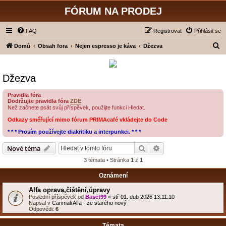
FÓRUM NA PRODEJ
FAQ
Registrovat
Přihlásit se
H
Domů
Obsah fora
Nejen espresso je káva
Džezva
l
e
Džezva
d
a
Pravidla fóra
Dodržujte pravidla fóra
ZDE
t
Než začnete psát svůj příspěvek, použijte funkci Hledat.
Odkazy směřující mimo fórum PRIMAcafé vkládejte do Code
* * * Prosím používejte diakritiku a interpunkci. * * *
Hledat
Pokročilé hledání
Nové téma
3 témata • Stránka
1
z
1
Oznámení
Alfa oprava,čištění,úpravy
Poslední příspěvek od
Baset99
«
stř 01. dub 2026 13:11:10
Napsal v
Carimali Alfa - ze starého nový
Odpovědi:
6
Témata