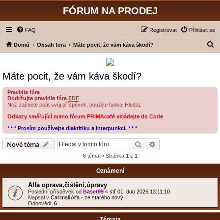
FÓRUM NA PRODEJ
FAQ
Registrovat
Přihlásit se
H
Domů
Obsah fora
Máte pocit, že vám káva škodí?
l
e
Máte pocit, že vám káva škodí?
d
a
Pravidla fóra
Dodržujte pravidla fóra
ZDE
t
Než začnete psát svůj příspěvek, použijte funkci Hledat.
Odkazy směřující mimo fórum PRIMAcafé vkládejte do Code
* * * Prosím používejte diakritiku a interpunkci. * * *
Hledat
Pokročilé hledání
Nové téma
6 témat • Stránka
1
z
1
Oznámení
Alfa oprava,čištění,úpravy
Poslední příspěvek od
Baset99
«
stř 01. dub 2026 13:11:10
Napsal v
Carimali Alfa - ze starého nový
Odpovědi:
6
Témata