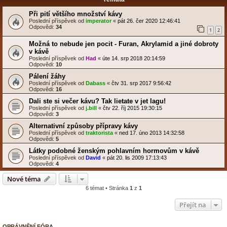
Při pití většího množství kávy
Poslední příspěvek od
imperator
«
pát 26. čer 2020 12:46:41
Odpovědi:
34
1
2
Možná to nebude jen pocit - Furan, Akrylamid a jiné dobroty
v kávě
Poslední příspěvek od
Had
«
úte 14. srp 2018 20:14:59
Odpovědi:
10
Pálení žáhy
Poslední příspěvek od
Dabass
«
čtv 31. srp 2017 9:56:42
Odpovědi:
16
Dali ste si večer kávu? Tak lietate v jet lagu!
Poslední příspěvek od
j.bill
«
čtv 22. říj 2015 19:30:15
Odpovědi:
3
Alternativní způsoby přípravy kávy
Poslední příspěvek od
traktorista
«
ned 17. úno 2013 14:32:58
Odpovědi:
5
Látky podobné ženským pohlavním hormovům v kávě
Poslední příspěvek od
David
«
pát 20. lis 2009 17:13:43
Odpovědi:
4
Nové téma
6 témat • Stránka
1
z
1
Přejít na
OPRÁVNĚNÍ FÓRA