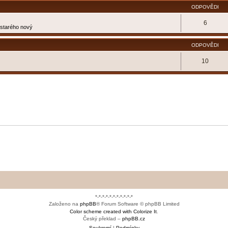
ODPOVĚDI
6
e starého nový
ODPOVĚDI
10
*-*-*-*-*-*-*-*-*-*-*
Založeno na
phpBB
® Forum Software © phpBB Limited
Color scheme created with Colorize It
.
Český překlad –
phpBB.cz
Soukromí
|
Podmínky