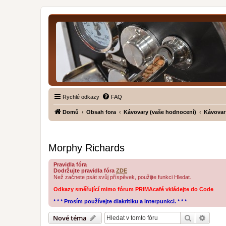
Rychlé odkazy
FAQ
Domů
Obsah fora
Kávovary (vaše hodnocení)
Kávovar
Morphy Richards
Pravidla fóra
Dodržujte pravidla fóra
ZDE
Než začnete psát svůj příspěvek, použijte funkci Hledat.
Odkazy směřující mimo fórum PRIMAcafé vkládejte do Code
* * * Prosím používejte diakritiku a interpunkci. * * *
Hledat
Pokroč
Nové téma