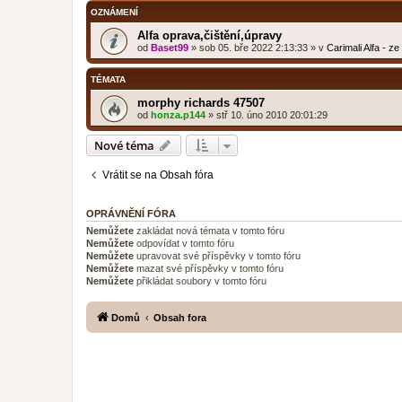
OZNÁMENÍ
Alfa oprava,čištění,úpravy
od
Baset99
»
sob 05. bře 2022 2:13:33
» v
Carimali Alfa - z
TÉMATA
morphy richards 47507
od
honza.p144
»
stř 10. úno 2010 20:01:29
Nové téma
Vrátit se na Obsah fóra
OPRÁVNĚNÍ FÓRA
Nemůžete
zakládat nová témata v tomto fóru
Nemůžete
odpovídat v tomto fóru
Nemůžete
upravovat své příspěvky v tomto fóru
Nemůžete
mazat své příspěvky v tomto fóru
Nemůžete
přikládat soubory v tomto fóru
Domů
Obsah fora