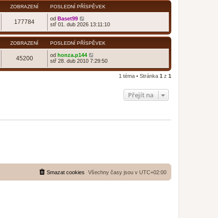
ZOBRAZENÍ
POSLEDNÍ PŘÍSPĚVEK
od
Baset99
177784
stř 01. dub 2026 13:11:10
ZOBRAZENÍ
POSLEDNÍ PŘÍSPĚVEK
od
honza.p144
45200
stř 28. dub 2010 7:29:50
1 téma • Stránka
1
z
1
Přejít na
Smazat cookies
Všechny časy jsou v
UTC+02:00