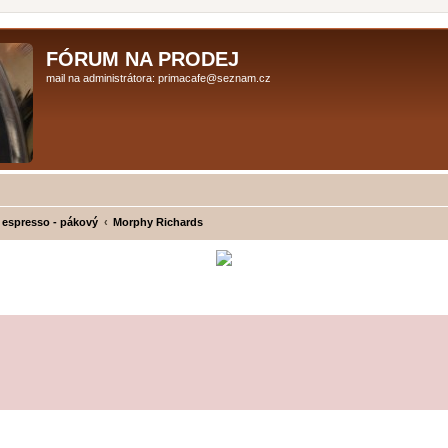
FÓRUM NA PRODEJ
mail na administrátora: primacafe@seznam.cz
 espresso - pákový
Morphy Richards
ilé hledání