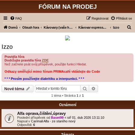
FÓRUM NA PRODEJ
FAQ
Registrovat
Přihlásit se
H
Domů
Obsah fora
Kávovary (vaše hodnocení)
Kávovar espresso - pákový
Izzo
l
e
Izzo
d
a
Pravidla fóra
Dodržujte pravidla fóra
ZDE
t
Než začnete psát svůj příspěvek, použijte funkci Hledat.
Odkazy směřující mimo fórum PRIMAcafé vkládejte do Code
* * * Prosím používejte diakritiku a interpunkci. * * *
Hledat
Pokročilé hledání
Nové téma
1 téma • Stránka
1
z
1
Oznámení
Alfa oprava,čištění,úpravy
Poslední příspěvek od
Baset99
«
stř 01. dub 2026 13:11:10
Napsal v
Carimali Alfa - ze starého nový
Odpovědi:
6
Témata