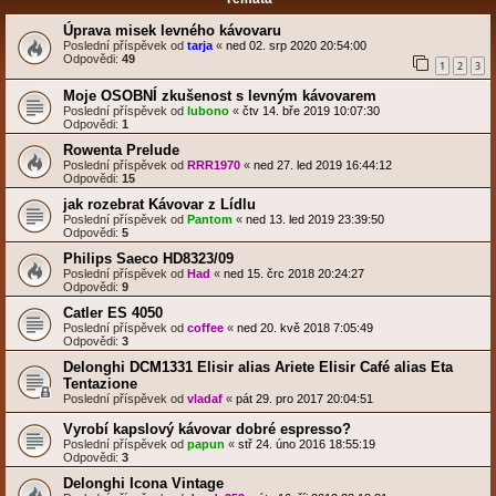
Úprava misek levného kávovaru
Poslední příspěvek od
tarja
«
ned 02. srp 2020 20:54:00
Odpovědi:
49
1
2
3
Moje OSOBNÍ zkušenost s levným kávovarem
Poslední příspěvek od
lubono
«
čtv 14. bře 2019 10:07:30
Odpovědi:
1
Rowenta Prelude
Poslední příspěvek od
RRR1970
«
ned 27. led 2019 16:44:12
Odpovědi:
15
jak rozebrat Kávovar z Lídlu
Poslední příspěvek od
Pantom
«
ned 13. led 2019 23:39:50
Odpovědi:
5
Philips Saeco HD8323/09
Poslední příspěvek od
Had
«
ned 15. črc 2018 20:24:27
Odpovědi:
9
Catler ES 4050
Poslední příspěvek od
coffee
«
ned 20. kvě 2018 7:05:49
Odpovědi:
3
Delonghi DCM1331 Elisir alias Ariete Elisir Café alias Eta
Tentazione
Poslední příspěvek od
vladaf
«
pát 29. pro 2017 20:04:51
Vyrobí kapslový kávovar dobré espresso?
Poslední příspěvek od
papun
«
stř 24. úno 2016 18:55:19
Odpovědi:
3
Delonghi Icona Vintage