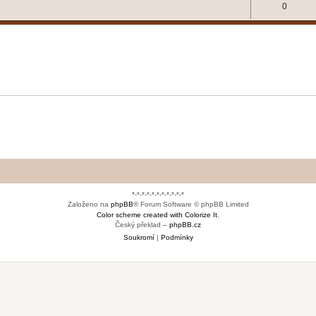
0
*-*-*-*-*-*-*-*-*-*-*
Založeno na
phpBB
® Forum Software © phpBB Limited
Color scheme created with Colorize It
.
Český překlad –
phpBB.cz
Soukromí
|
Podmínky