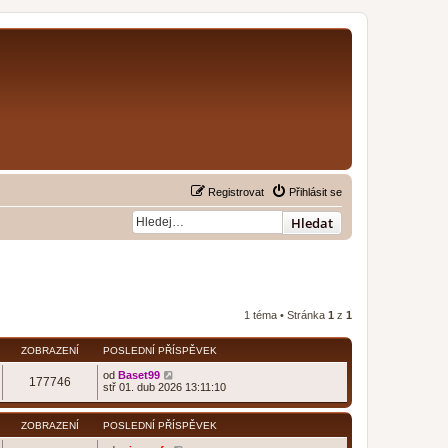
Registrovat
Přihlásit se
Hledat
1 téma • Stránka
1
z
1
ZOBRAZENÍ
POSLEDNÍ PŘÍSPĚVEK
od
Baset99
177746
stř 01. dub 2026 13:11:10
ZOBRAZENÍ
POSLEDNÍ PŘÍSPĚVEK