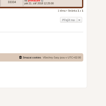
od
primacafe
33334
pát 21. zář 2018 12:25:00
1 téma • Stránka
1
z
1
Přejít na
Smazat cookies
Všechny časy jsou v
UTC+02:00