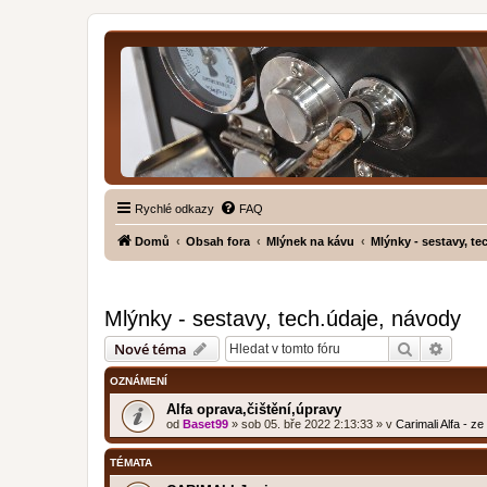
Rychlé odkazy
FAQ
Domů
Obsah fora
Mlýnek na kávu
Mlýnky - sestavy, te
Mlýnky - sestavy, tech.údaje, návody
Hledat
Pokroč
Nové téma
OZNÁMENÍ
Alfa oprava,čištění,úpravy
od
Baset99
»
sob 05. bře 2022 2:13:33
» v
Carimali Alfa - z
TÉMATA