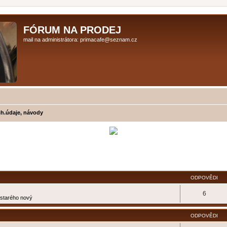
FÓRUM NA PRODEJ
mail na administrátora: primacafe@seznam.cz
ch.údaje, návody
ilé hledání
ODPOVĚDI
6
e starého nový
ODPOVĚDI