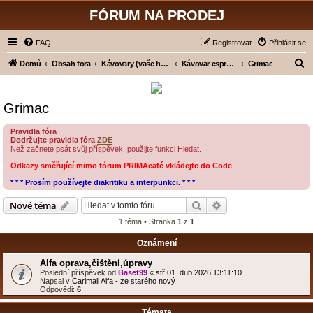
FÓRUM NA PRODEJ
FAQ
Registrovat
Přihlásit se
H
Domů
Obsah fora
Kávovary (vaše hodnocení)
Kávovar espresso - pákový
Grimac
l
e
Grimac
d
a
Pravidla fóra
Dodržujte pravidla fóra
ZDE
t
Než začnete psát svůj příspěvek, použijte funkci Hledat.
Odkazy směřující mimo fórum PRIMAcafé vkládejte do Code
* * * Prosím používejte diakritiku a interpunkci. * * *
Hledat
Pokročilé hledání
Nové téma
1 téma • Stránka
1
z
1
Oznámení
Alfa oprava,čištění,úpravy
Poslední příspěvek od
Baset99
«
stř 01. dub 2026 13:11:10
Napsal v
Carimali Alfa - ze starého nový
Odpovědi:
6
Témata