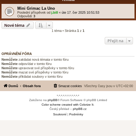
Mini Grimac La Uno
Poslední příspěvek od
j.bill
«
úte 17. čer 2025 10:51:53
Odpovědi:
3
Nové téma
1 téma • Stránka
1
z
1
Přejít na
OPRÁVNĚNÍ FÓRA
Nemůžete
zakládat nová témata v tomto fóru
Nemůžete
odpovídat v tomto fóru
Nemůžete
upravovat své příspěvky v tomto fóru
Nemůžete
mazat své příspěvky v tomto fóru
Nemůžete
přikládat soubory v tomto fóru
Domů
Obsah fora
Smazat cookies
Všechny časy jsou v
UTC+02:00
*-*-*-*-*-*-*-*-*-*-*
Založeno na
phpBB
® Forum Software © phpBB Limited
Color scheme created with Colorize It
.
Český překlad –
phpBB.cz
Soukromí
|
Podmínky