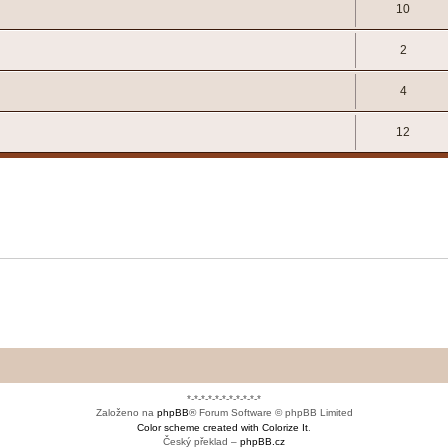
10
2
4
12
*-*-*-*-*-*-*-*-*-*-*
Založeno na
phpBB
® Forum Software © phpBB Limited
Color scheme created with Colorize It
.
Český překlad –
phpBB.cz