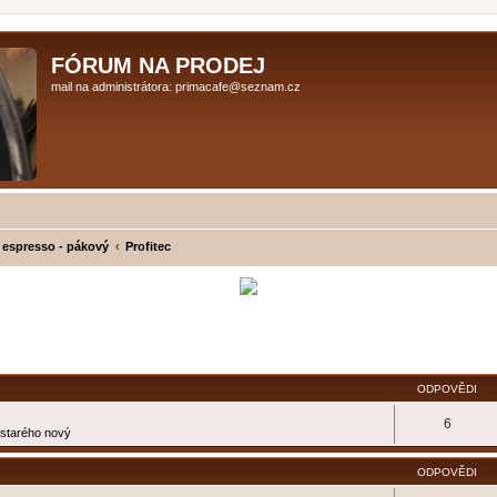
FÓRUM NA PRODEJ
mail na administrátora: primacafe@seznam.cz
 espresso - pákový
Profitec
ilé hledání
ODPOVĚDI
6
e starého nový
ODPOVĚDI