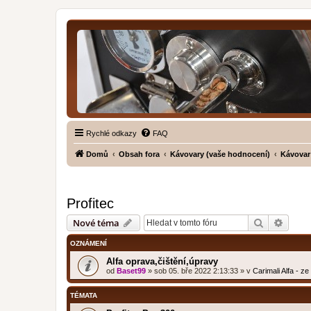
Rychlé odkazy
FAQ
Domů
Obsah fora
Kávovary (vaše hodnocení)
Kávovar
Profitec
Hledat
Pokroč
Nové téma
OZNÁMENÍ
Alfa oprava,čištění,úpravy
od
Baset99
»
sob 05. bře 2022 2:13:33
» v
Carimali Alfa - z
TÉMATA