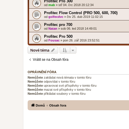
Profitec Pro 300
od
mab
»
stř 04. črc 2018 20:12:34
Profitec Flow Control (PRO 500, 600, 700)
od
golfecdvc
»
čtv 25. dub 2019 11:02:15
Profitec pro 700
od
Natan
»
sob 06. led 2018 14:49:01
Profitec Pro 500
od
Fousac
»
pon 26. zář 2016 23:52:51
Nové téma
Vrátit se na Obsah fóra
OPRÁVNĚNÍ FÓRA
Nemůžete
zakládat nová témata v tomto fóru
Nemůžete
odpovídat v tomto fóru
Nemůžete
upravovat své příspěvky v tomto fóru
Nemůžete
mazat své příspěvky v tomto fóru
Nemůžete
přikládat soubory v tomto fóru
Domů
Obsah fora