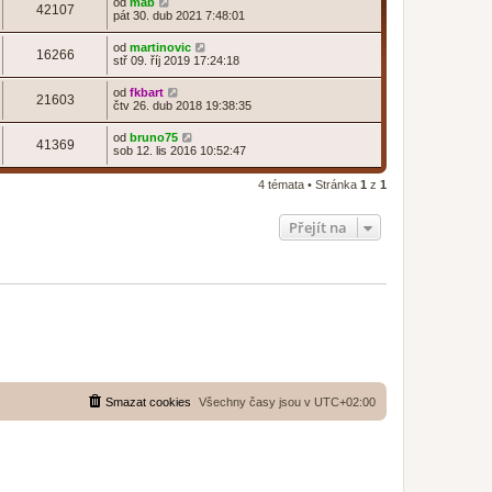
od
mab
42107
pát 30. dub 2021 7:48:01
od
martinovic
16266
stř 09. říj 2019 17:24:18
od
fkbart
21603
čtv 26. dub 2018 19:38:35
od
bruno75
41369
sob 12. lis 2016 10:52:47
4 témata • Stránka
1
z
1
Přejít na
Smazat cookies
Všechny časy jsou v
UTC+02:00