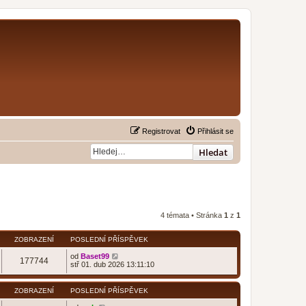
Registrovat
Přihlásit se
Hledat
4 témata • Stránka
1
z
1
ZOBRAZENÍ
POSLEDNÍ PŘÍSPĚVEK
od
Baset99
177744
stř 01. dub 2026 13:11:10
ZOBRAZENÍ
POSLEDNÍ PŘÍSPĚVEK