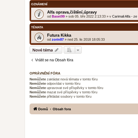
OZNÁMENÍ
Alfa oprava,čištění,úpravy
od
Baset99
»
sob 05. bře 2022 2:13:33
» v
Carimali Alfa - z
TÉMATA
Futura Kikka
od
zorin87
»
ned 25. lis 2018 18:05:33
Nové téma
Vrátit se na Obsah fóra
OPRÁVNĚNÍ FÓRA
Nemůžete
zakládat nová témata v tomto fóru
Nemůžete
odpovídat v tomto fóru
Nemůžete
upravovat své příspěvky v tomto fóru
Nemůžete
mazat své příspěvky v tomto fóru
Nemůžete
přikládat soubory v tomto fóru
Domů
Obsah fora