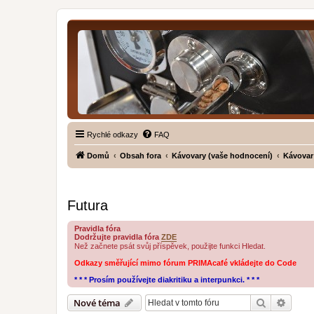
Rychlé odkazy
FAQ
Domů
Obsah fora
Kávovary (vaše hodnocení)
Kávovar
Futura
Pravidla fóra
Dodržujte pravidla fóra
ZDE
Než začnete psát svůj příspěvek, použijte funkci Hledat.
Odkazy směřující mimo fórum PRIMAcafé vkládejte do Code
* * * Prosím používejte diakritiku a interpunkci. * * *
Hledat
Pokroč
Nové téma