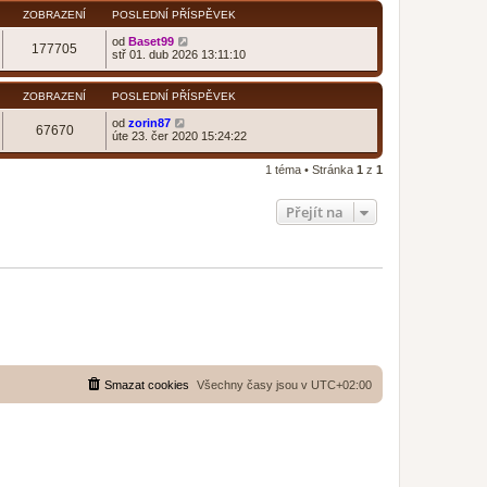
ZOBRAZENÍ
POSLEDNÍ PŘÍSPĚVEK
od
Baset99
177705
stř 01. dub 2026 13:11:10
ZOBRAZENÍ
POSLEDNÍ PŘÍSPĚVEK
od
zorin87
67670
úte 23. čer 2020 15:24:22
1 téma • Stránka
1
z
1
Přejít na
Smazat cookies
Všechny časy jsou v
UTC+02:00