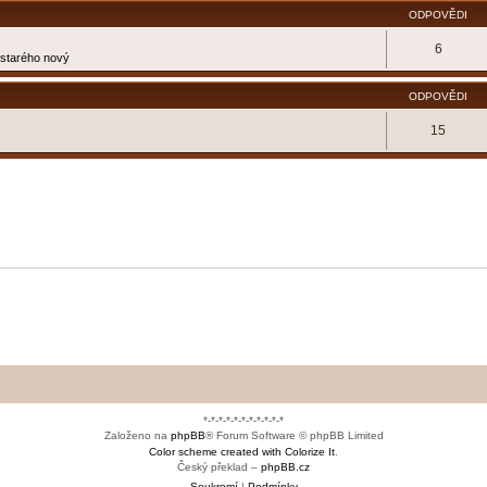
ODPOVĚDI
6
e starého nový
ODPOVĚDI
15
*-*-*-*-*-*-*-*-*-*-*
Založeno na
phpBB
® Forum Software © phpBB Limited
Color scheme created with Colorize It
.
Český překlad –
phpBB.cz
Soukromí
|
Podmínky