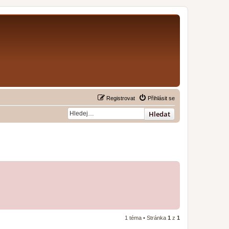
Registrovat
Přihlásit se
Hledat
1 téma • Stránka
1
z
1