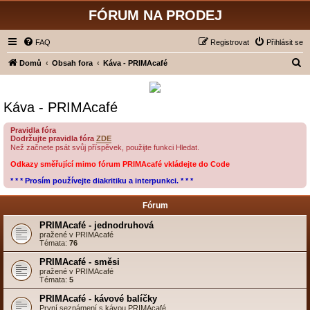
FÓRUM NA PRODEJ
FAQ
Registrovat
Přihlásit se
H
Domů
Obsah fora
Káva - PRIMAcafé
l
e
Káva - PRIMAcafé
d
a
Pravidla fóra
Dodržujte pravidla fóra
ZDE
t
Než začnete psát svůj příspěvek, použijte funkci Hledat.
Odkazy směřující mimo fórum PRIMAcafé vkládejte do Code
* * * Prosím používejte diakritiku a interpunkci. * * *
Fórum
PRIMAcafé - jednodruhová
pražené v PRIMAcafé
Témata:
76
PRIMAcafé - směsi
pražené v PRIMAcafé
Témata:
5
PRIMAcafé - kávové balíčky
První seznámení s kávou PRIMAcafé