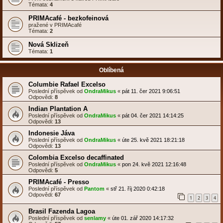
Témata:
4
PRIMAcafé - bezkofeinová
pražené v PRIMAcafé
Témata:
2
Nová Sklizeň
Témata:
1
Oblíbená
Columbie Rafael Excelso
Poslední příspěvek od
OndraMikus
«
pát 11. čer 2021 9:06:51
Odpovědi:
8
Indian Plantation A
Poslední příspěvek od
OndraMikus
«
pát 04. čer 2021 14:14:25
Odpovědi:
13
Indonesie Jáva
Poslední příspěvek od
OndraMikus
«
úte 25. kvě 2021 18:21:18
Odpovědi:
13
Colombia Excelso decaffinated
Poslední příspěvek od
OndraMikus
«
pon 24. kvě 2021 12:16:48
Odpovědi:
5
PRIMAcafé - Presso
Poslední příspěvek od
Pantom
«
stř 21. říj 2020 0:42:18
Odpovědi:
67
1
2
3
4
Brasil Fazenda Lagoa
Poslední příspěvek od
senlamy
«
úte 01. zář 2020 14:17:32