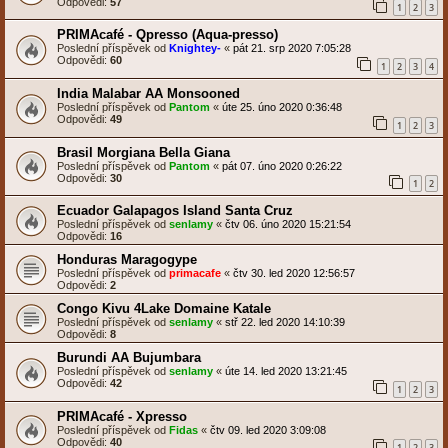
Odpovědi:
57
1
2
3
PRIMAcafé - Qpresso (Aqua-presso)
Poslední příspěvek od
Knightey-
«
pát 21. srp 2020 7:05:28
Odpovědi:
60
1
2
3
4
India Malabar AA Monsooned
Poslední příspěvek od
Pantom
«
úte 25. úno 2020 0:36:48
Odpovědi:
49
1
2
3
Brasil Morgiana Bella Giana
Poslední příspěvek od
Pantom
«
pát 07. úno 2020 0:26:22
Odpovědi:
30
1
2
Ecuador Galapagos Island Santa Cruz
Poslední příspěvek od
senlamy
«
čtv 06. úno 2020 15:21:54
Odpovědi:
16
Honduras Maragogype
Poslední příspěvek od
primacafe
«
čtv 30. led 2020 12:56:57
Odpovědi:
2
Congo Kivu 4Lake Domaine Katale
Poslední příspěvek od
senlamy
«
stř 22. led 2020 14:10:39
Odpovědi:
8
Burundi AA Bujumbara
Poslední příspěvek od
senlamy
«
úte 14. led 2020 13:21:45
Odpovědi:
42
1
2
3
PRIMAcafé - Xpresso
Poslední příspěvek od
Fidas
«
čtv 09. led 2020 3:09:08
Odpovědi:
40
1
2
3