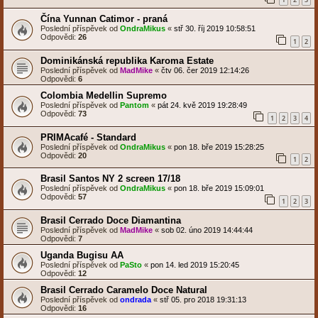
Čína Yunnan Catimor - praná
Poslední příspěvek od
OndraMikus
«
stř 30. říj 2019 10:58:51
Odpovědi:
26
1
2
Dominikánská republika Karoma Estate
Poslední příspěvek od
MadMike
«
čtv 06. čer 2019 12:14:26
Odpovědi:
6
Colombia Medellin Supremo
Poslední příspěvek od
Pantom
«
pát 24. kvě 2019 19:28:49
Odpovědi:
73
1
2
3
4
PRIMAcafé - Standard
Poslední příspěvek od
OndraMikus
«
pon 18. bře 2019 15:28:25
Odpovědi:
20
1
2
Brasil Santos NY 2 screen 17/18
Poslední příspěvek od
OndraMikus
«
pon 18. bře 2019 15:09:01
Odpovědi:
57
1
2
3
Brasil Cerrado Doce Diamantina
Poslední příspěvek od
MadMike
«
sob 02. úno 2019 14:44:44
Odpovědi:
7
Uganda Bugisu AA
Poslední příspěvek od
PaSto
«
pon 14. led 2019 15:20:45
Odpovědi:
12
Brasil Cerrado Caramelo Doce Natural
Poslední příspěvek od
ondrada
«
stř 05. pro 2018 19:31:13
Odpovědi:
16