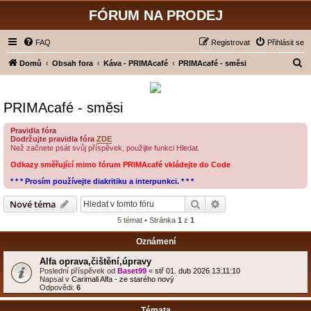
FÓRUM NA PRODEJ
FAQ
Registrovat
Přihlásit se
H
Domů
Obsah fora
Káva - PRIMAcafé
PRIMAcafé - směsi
l
e
PRIMAcafé - směsi
d
a
Pravidla fóra
Dodržujte pravidla fóra
ZDE
t
Než začnete psát svůj příspěvek, použijte funkci Hledat.
Odkazy směřující mimo fórum PRIMAcafé vkládejte do Code
* * * Prosím používejte diakritiku a interpunkci. * * *
Hledat
Pokročilé hledání
Nové téma
5 témat • Stránka
1
z
1
Oznámení
Alfa oprava,čištění,úpravy
Poslední příspěvek od
Baset99
«
stř 01. dub 2026 13:11:10
Napsal v
Carimali Alfa - ze starého nový
Odpovědi:
6
Témata