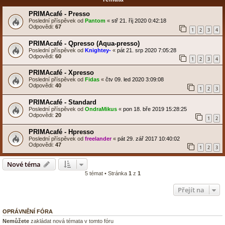
PRIMAcafé - Presso
Poslední příspěvek od
Pantom
«
stř 21. říj 2020 0:42:18
Odpovědi:
67
1
2
3
4
PRIMAcafé - Qpresso (Aqua-presso)
Poslední příspěvek od
Knightey-
«
pát 21. srp 2020 7:05:28
Odpovědi:
60
1
2
3
4
PRIMAcafé - Xpresso
Poslední příspěvek od
Fidas
«
čtv 09. led 2020 3:09:08
Odpovědi:
40
1
2
3
PRIMAcafé - Standard
Poslední příspěvek od
OndraMikus
«
pon 18. bře 2019 15:28:25
Odpovědi:
20
1
2
PRIMAcafé - Hpresso
Poslední příspěvek od
freelander
«
pát 29. zář 2017 10:40:02
Odpovědi:
47
1
2
3
Nové téma
5 témat • Stránka
1
z
1
Přejít na
OPRÁVNĚNÍ FÓRA
Nemůžete
zakládat nová témata v tomto fóru