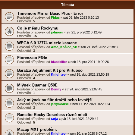
Témata
Timemore Mirror Basic Plus - Error
Poslední příspěvek od
Fidas
«
pát 03. bře 2023 0:10:13
Odpovědi:
5
Co je mému Rockymu
Poslední příspěvek od
johneer
«
stř 21. pro 2022 0:12:49
Odpovědi:
15
WEGA 6.0 12774 mlecie kamene
Poslední příspěvek od
Amo_Košice_Sk
«
sob 21. kvě 2022 23:38:35
Odpovědi:
3
Fiorenzato F64e
Poslední příspěvek od
blackkiller
«
sob 18. pro 2021 19:00:26
Baratza Adjutment Kit pro Virtuoso
Poslední příspěvek od
Knightey-
«
ned 18. dub 2021 23:50:19
Odpovědi:
4
Mlýnek Quamar Q50E
Poslední příspěvek od
Benny
«
stř 24. úno 2021 21:07:45
Odpovědi:
1
Jaký mlýnek na filtr dražší nebo levnější
Poslední příspěvek od
jerrymouse
«
ned 17. led 2021 16:29:24
Odpovědi:
3
Rancilio Rocky Doserless různé mletí
Poslední příspěvek od
tarja
«
pát 15. led 2021 22:29:44
Odpovědi:
5
Macap MXT problém.
Poslední příspěvek od
Knightey-
«
pon 10. srp 2020 8:07:12