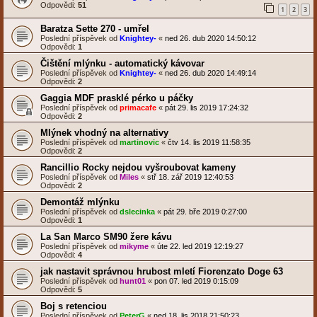
Odpovědi:
51
1
2
3
Baratza Sette 270 - umřel
Poslední příspěvek od
Knightey-
«
ned 26. dub 2020 14:50:12
Odpovědi:
1
Čištění mlýnku - automatický kávovar
Poslední příspěvek od
Knightey-
«
ned 26. dub 2020 14:49:14
Odpovědi:
2
Gaggia MDF prasklé pérko u páčky
Poslední příspěvek od
primacafe
«
pát 29. lis 2019 17:24:32
Odpovědi:
2
Mlýnek vhodný na alternativy
Poslední příspěvek od
martinovic
«
čtv 14. lis 2019 11:58:35
Odpovědi:
2
Rancillio Rocky nejdou vyšroubovat kameny
Poslední příspěvek od
Miles
«
stř 18. zář 2019 12:40:53
Odpovědi:
2
Demontáž mlýnku
Poslední příspěvek od
dslecinka
«
pát 29. bře 2019 0:27:00
Odpovědi:
1
La San Marco SM90 žere kávu
Poslední příspěvek od
mikyme
«
úte 22. led 2019 12:19:27
Odpovědi:
4
jak nastavit správnou hrubost mletí Fiorenzato Doge 63
Poslední příspěvek od
hunt01
«
pon 07. led 2019 0:15:09
Odpovědi:
5
Boj s retenciou
Poslední příspěvek od
PeterG
«
ned 18. lis 2018 21:50:23