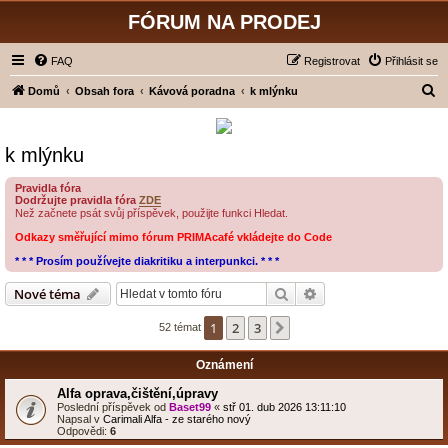
FÓRUM NA PRODEJ
FAQ
Registrovat
Přihlásit se
H
Domů
Obsah fora
Kávová poradna
k mlýnku
l
e
k mlýnku
d
a
Pravidla fóra
Dodržujte pravidla fóra
ZDE
t
Než začnete psát svůj příspěvek, použijte funkci Hledat.
Odkazy směřující mimo fórum PRIMAcafé vkládejte do Code
* * * Prosím používejte diakritiku a interpunkci. * * *
Hledat
Pokročilé hledání
Nové téma
1
2
3
Další
52 témat
Oznámení
Alfa oprava,čištění,úpravy
Poslední příspěvek od
Baset99
«
stř 01. dub 2026 13:11:10
Napsal v
Carimali Alfa - ze starého nový
Odpovědi:
6