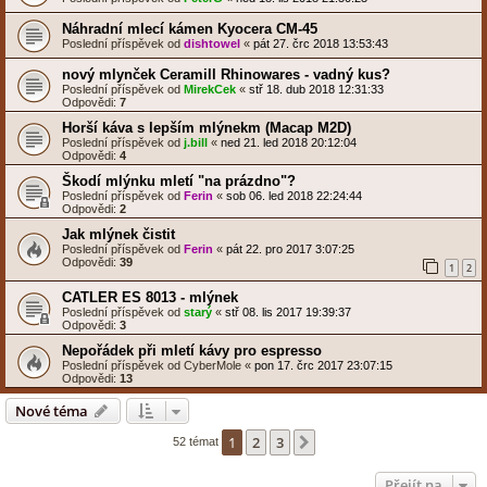
Náhradní mlecí kámen Kyocera CM-45
Poslední příspěvek od
dishtowel
«
pát 27. črc 2018 13:53:43
nový mlynček Ceramill Rhinowares - vadný kus?
Poslední příspěvek od
MirekCek
«
stř 18. dub 2018 12:31:33
Odpovědi:
7
Horší káva s lepším mlýnekm (Macap M2D)
Poslední příspěvek od
j.bill
«
ned 21. led 2018 20:12:04
Odpovědi:
4
Škodí mlýnku mletí "na prázdno"?
Poslední příspěvek od
Ferin
«
sob 06. led 2018 22:24:44
Odpovědi:
2
Jak mlýnek čistit
Poslední příspěvek od
Ferin
«
pát 22. pro 2017 3:07:25
Odpovědi:
39
1
2
CATLER ES 8013 - mlýnek
Poslední příspěvek od
starý
«
stř 08. lis 2017 19:39:37
Odpovědi:
3
Nepořádek při mletí kávy pro espresso
Poslední příspěvek od
CyberMole
«
pon 17. črc 2017 23:07:15
Odpovědi:
13
Nové téma
1
2
3
Další
52 témat
Přejít na