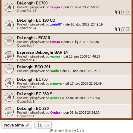
DeLonghi EC700
Poslední příspěvek od
zeppo
«
pon 11. lis 2013 23:59:29
Odpovědi:
24
1
2
DéLonghi EC 190 CD
Poslední příspěvek od
zorin87
«
úte 10. dub 2012 12:42:19
Odpovědi:
34
1
2
DeLonghi - EC610
Poslední příspěvek od
timi.m
«
pon 17. říj 2011 21:33:36
Odpovědi:
4
Espresso DeLonghi BAR 14
Poslední příspěvek od
vapno
«
pát 18. pro 2009 14:46:27
Odpovědi:
4
Delonghi BCO 261
Poslední příspěvek od
sobík
«
čtv 12. úno 2009 11:51:10
DeLonghi EC750
Poslední příspěvek od
nannya
«
stř 17. pro 2008 21:36:49
Odpovědi:
13
DeLonghi EC 330 S
Poslední příspěvek od
drahus
«
úte 04. lis 2008 17:56:54
Odpovědi:
9
DeLonghi EC 270
Poslední příspěvek od
Ondra
«
pon 03. lis 2008 23:24:30
Odpovědi:
1
Nové téma
16 témat • Stránka
1
z
1