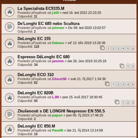
La Specialista EC9335.M
Poslední příspěvek od
j.bill
«
ned 16. led 2022 22:23:20
Odpovědi:
11
De'Longhi EC 685 nebo Scultura
Poslední příspěvek od
johneer
«
čtv 09. led 2020 13:02:57
Odpovědi:
2
DeLonghi EC 155
Poslední příspěvek od
Dabass
«
stř 13. bře 2019 13:26:36
Odpovědi:
118
1
2
3
4
5
6
Espresso DéLonghi EC 680
Poslední příspěvek od
jammie
«
úte 26. úno 2019 10:25:18
Odpovědi:
34
1
2
DeLonghi ECO 310
Poslední příspěvek od
GhostSK
«
sob 21. říj 2017 1:34:36
Odpovědi:
82
1
2
3
4
5
DeLonghi EC 820B
Poslední příspěvek od
LJM
«
pon 15. kvě 2017 18:30:45
Odpovědi:
50
1
2
3
Zkušenosti s DE LONGHI Nespresso EN 550.S
Poslední příspěvek od
papun
«
pon 05. říj 2015 17:46:25
Odpovědi:
2
DeLonghi EC 850.M
Poslední příspěvek od
PavelN
«
úte 21. říj 2014 13:14:58
Odpovědi:
16