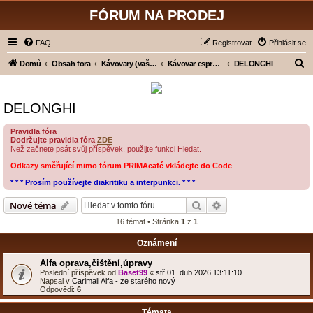
FÓRUM NA PRODEJ
FAQ
Registrovat
Přihlásit se
H
Domů
Obsah fora
Kávovary (vaše hodnocení)
Kávovar espresso - pákový
DELONGHI
l
e
DELONGHI
d
a
Pravidla fóra
Dodržujte pravidla fóra
ZDE
t
Než začnete psát svůj příspěvek, použijte funkci Hledat.
Odkazy směřující mimo fórum PRIMAcafé vkládejte do Code
* * * Prosím používejte diakritiku a interpunkci. * * *
Hledat
Pokročilé hledání
Nové téma
16 témat • Stránka
1
z
1
Oznámení
Alfa oprava,čištění,úpravy
Poslední příspěvek od
Baset99
«
stř 01. dub 2026 13:11:10
Napsal v
Carimali Alfa - ze starého nový
Odpovědi:
6
Témata