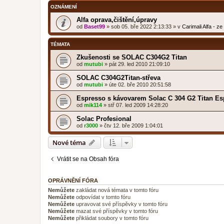
OZNÁMENÍ
Alfa oprava,čištění,úpravy
od
Baset99
»
sob 05. bře 2022 2:13:33
» v
Carimali Alfa - z
TÉMATA
Zkušenosti se SOLAC C304G2 Titan
od
mutubi
»
pát 29. led 2010 21:09:10
SOLAC C304G2Titan-střeva
od
mutubi
»
úte 02. bře 2010 20:51:58
Espresso s kávovarem Solac C 304 G2 Titan Es
od
mik114
»
stř 07. led 2009 14:28:20
Solac Profesional
od
r3000
»
čtv 12. bře 2009 1:04:01
Nové téma
Vrátit se na Obsah fóra
OPRÁVNĚNÍ FÓRA
Nemůžete
zakládat nová témata v tomto fóru
Nemůžete
odpovídat v tomto fóru
Nemůžete
upravovat své příspěvky v tomto fóru
Nemůžete
mazat své příspěvky v tomto fóru
Nemůžete
přikládat soubory v tomto fóru