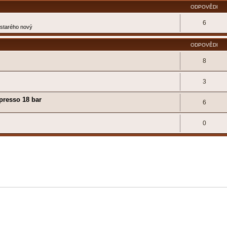
ODPOVĚDI
6
e starého nový
ODPOVĚDI
8
3
presso 18 bar
6
0