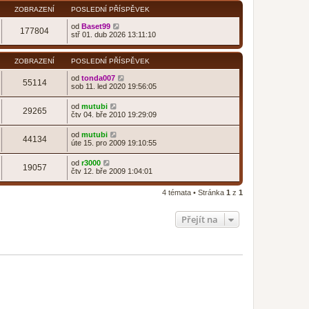
ZOBRAZENÍ
POSLEDNÍ PŘÍSPĚVEK
od
Baset99
177804
stř 01. dub 2026 13:11:10
ZOBRAZENÍ
POSLEDNÍ PŘÍSPĚVEK
od
tonda007
55114
sob 11. led 2020 19:56:05
od
mutubi
29265
čtv 04. bře 2010 19:29:09
od
mutubi
44134
úte 15. pro 2009 19:10:55
od
r3000
19057
čtv 12. bře 2009 1:04:01
4 témata • Stránka
1
z
1
Přejít na