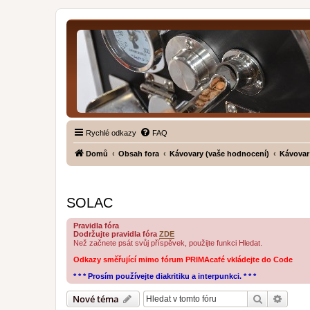
Rychlé odkazy
FAQ
Domů
Obsah fora
Kávovary (vaše hodnocení)
Kávovar
SOLAC
Pravidla fóra
Dodržujte pravidla fóra
ZDE
Než začnete psát svůj příspěvek, použijte funkci Hledat.
Odkazy směřující mimo fórum PRIMAcafé vkládejte do Code
* * * Prosím používejte diakritiku a interpunkci. * * *
Hledat
Pokroč
Nové téma