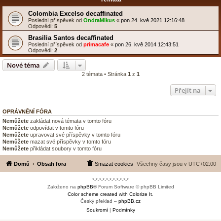
Colombia Excelso decaffinated
Poslední příspěvek od
OndraMikus
«
pon 24. kvě 2021 12:16:48
Odpovědi:
5
Brasilia Santos decaffinated
Poslední příspěvek od
primacafe
«
pon 26. kvě 2014 12:43:51
Odpovědi:
2
Nové téma
2 témata • Stránka
1
z
1
Přejít na
OPRÁVNĚNÍ FÓRA
Nemůžete
zakládat nová témata v tomto fóru
Nemůžete
odpovídat v tomto fóru
Nemůžete
upravovat své příspěvky v tomto fóru
Nemůžete
mazat své příspěvky v tomto fóru
Nemůžete
přikládat soubory v tomto fóru
Domů
Obsah fora
Smazat cookies
Všechny časy jsou v
UTC+02:00
*-*-*-*-*-*-*-*-*-*-*
Založeno na
phpBB
® Forum Software © phpBB Limited
Color scheme created with Colorize It
.
Český překlad –
phpBB.cz
Soukromí
|
Podmínky