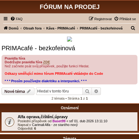
FÓRUM NA PRODEJ
FAQ
Registrovat
Přihlásit se
H
Domů
Obsah fora
Káva - PRIMAcafé
PRIMAcafé - bezkofeinová
l
e
PRIMAcafé - bezkofeinová
d
a
Pravidla fóra
Dodržujte pravidla fóra
ZDE
t
Než začnete psát svůj příspěvek, použijte funkci Hledat.
Odkazy směřující mimo fórum PRIMAcafé vkládejte do Code
* * * Prosím používejte diakritiku a interpunkci. * * *
Hledat
Pokročilé hledání
Nové téma
2 témata • Stránka
1
z
1
Oznámení
Alfa oprava,čištění,úpravy
Poslední příspěvek od
Baset99
«
stř 01. dub 2026 13:11:10
Napsal v
Carimali Alfa - ze starého nový
Odpovědi:
6
Témata