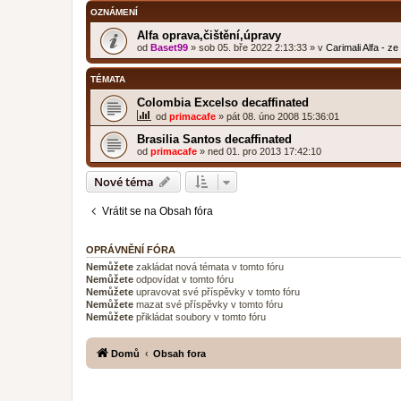
OZNÁMENÍ
Alfa oprava,čištění,úpravy
od
Baset99
»
sob 05. bře 2022 2:13:33
» v
Carimali Alfa - z
TÉMATA
Colombia Excelso decaffinated
od
primacafe
»
pát 08. úno 2008 15:36:01
Brasilia Santos decaffinated
od
primacafe
»
ned 01. pro 2013 17:42:10
Nové téma
Vrátit se na Obsah fóra
OPRÁVNĚNÍ FÓRA
Nemůžete
zakládat nová témata v tomto fóru
Nemůžete
odpovídat v tomto fóru
Nemůžete
upravovat své příspěvky v tomto fóru
Nemůžete
mazat své příspěvky v tomto fóru
Nemůžete
přikládat soubory v tomto fóru
Domů
Obsah fora