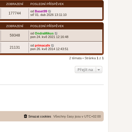
ZOBRAZENÍ
POSLEDNÍ PŘÍSPĚVEK
od
Baset99
177744
stř 01. dub 2026 13:11:10
ZOBRAZENÍ
POSLEDNÍ PŘÍSPĚVEK
od
OndraMikus
59348
pon 24. kvě 2021 12:16:48
od
primacafe
21131
pon 26. kvě 2014 12:43:51
2 témata • Stránka
1
z
1
Přejít na
Smazat cookies
Všechny časy jsou v
UTC+02:00