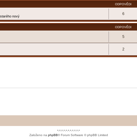
ODPOVĚDI
6
e starého nový
ODPOVĚDI
5
2
*-*-*-*-*-*-*-*-*-*-*
Založeno na
phpBB
® Forum Software © phpBB Limited