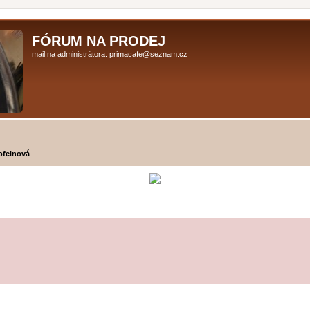
FÓRUM NA PRODEJ
mail na administrátora: primacafe@seznam.cz
ofeinová
ilé hledání