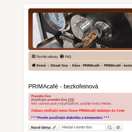
Rychlé odkazy
FAQ
Domů
Obsah fora
Káva - PRIMAcafé
PRIMAcafé - bezk
PRIMAcafé - bezkofeinová
Pravidla fóra
Dodržujte pravidla fóra
ZDE
Než začnete psát svůj příspěvek, použijte funkci Hledat.
Odkazy směřující mimo fórum PRIMAcafé vkládejte do Code
* * * Prosím používejte diakritiku a interpunkci. * * *
Hledat
Pokroč
Nové téma