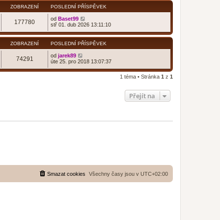
ZOBRAZENÍ
POSLEDNÍ PŘÍSPĚVEK
od
Baset99
177780
stř 01. dub 2026 13:11:10
ZOBRAZENÍ
POSLEDNÍ PŘÍSPĚVEK
od
jarek89
74291
úte 25. pro 2018 13:07:37
1 téma • Stránka
1
z
1
Přejít na
Smazat cookies
Všechny časy jsou v
UTC+02:00