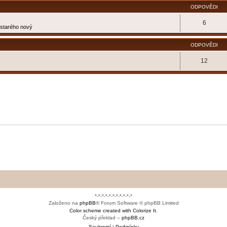
ODPOVĚDI
6
e starého nový
ODPOVĚDI
12
*-*-*-*-*-*-*-*-*-*-*
Založeno na
phpBB
® Forum Software © phpBB Limited
Color scheme created with Colorize It
.
Český překlad –
phpBB.cz
Soukromí
|
Podmínky