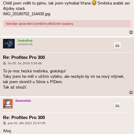
Chtěl jsem vidět tu pjénu, tak jsem vyhrabal frťana
Směska arabik asi
4týdny stará.
IMG_20180702_154430.jpg
Nemáte oprávnění prohlížet přiložené soubory.
OndraPod
začátečník
Re: Profitec Pro 300
P
čtv 05. črc 2018 3:34:48
ř
í
To je moc hezká mašinka, gratuluju!
s
Taky jsem ho měl v užším výběru, ale nezbylo by mi na nový mlýnek,
p
ě
tak jsem skončil u Silvie s PIDem.
v
Tak až slouží.
e
k
Dominikkk
Re: Profitec Pro 300
P
pon 01. bře 2021 22:47:05
ř
í
Ahoj,
s