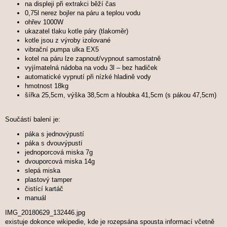
na displeji při extrakci běží čas
0,75l nerez bojler na páru a teplou vodu
ohřev 1000W
ukazatel tlaku kotle páry (tlakoměr)
kotle jsou z výroby izolované
vibrační pumpa ulka EX5
kotel na páru lze zapnout/vypnout samostatně
vyjímatelná nádoba na vodu 3l – bez hadiček
automatické vypnutí při nízké hladině vody
hmotnost 18kg
šířka 25,5cm, výška 38,5cm a hloubka 41,5cm (s pákou 47,5cm)
Součástí balení je:
páka s jednovýpustí
páka s dvouvýpustí
jednoporcová miska 7g
dvouporcová miska 14g
slepá miska
plastový tamper
čistící kartáč
manuál
IMG_20180629_132446.jpg
existuje dokonce wikipedie, kde je rozepsána spousta informací včetně