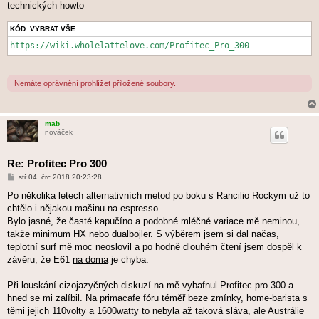
technických howto
KÓD:
VYBRAT VŠE
https://wiki.wholelattelove.com/Profitec_Pro_300
Nemáte oprávnění prohlížet přiložené soubory.
mab
nováček
Re: Profitec Pro 300
P
stř 04. črc 2018 20:23:28
ř
í
Po několika letech alternativních metod po boku s Rancilio Rockym už to
s
chtělo i nějakou mašinu na espresso.
p
ě
Bylo jasné, že časté kapučíno a podobné mléčné variace mě neminou,
v
takže minimum HX nebo dualbojler. S výběrem jsem si dal načas,
e
k
teplotní surf mě moc neoslovil a po hodně dlouhém čtení jsem dospěl k
závěru, že E61
na doma
je chyba.
Při louskání cizojazyčných diskuzí na mě vybafnul Profitec pro 300 a
hned se mi zalíbil. Na primacafe fóru téměř beze zmínky, home-barista s
těmi jejich 110volty a 1600watty to nebyla až taková sláva, ale Austrálie