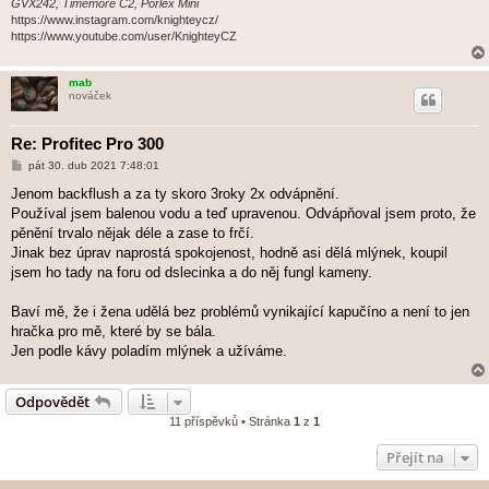
GVX242, Timemore C2, Porlex Mini
https://www.instagram.com/knighteycz/
https://www.youtube.com/user/KnighteyCZ
mab
nováček
Re: Profitec Pro 300
P
pát 30. dub 2021 7:48:01
ř
í
Jenom backflush a za ty skoro 3roky 2x odvápnění.
s
Používal jsem balenou vodu a teď upravenou. Odvápňoval jsem proto, že
p
ě
pěnění trvalo nějak déle a zase to frčí.
v
Jinak bez úprav naprostá spokojenost, hodně asi dělá mlýnek, koupil
e
k
jsem ho tady na foru od dslecinka a do něj fungl kameny.
Baví mě, že i žena udělá bez problémů vynikající kapučíno a není to jen
hračka pro mě, které by se bála.
Jen podle kávy poladím mlýnek a užíváme.
Odpovědět
11 příspěvků • Stránka
1
z
1
Přejít na