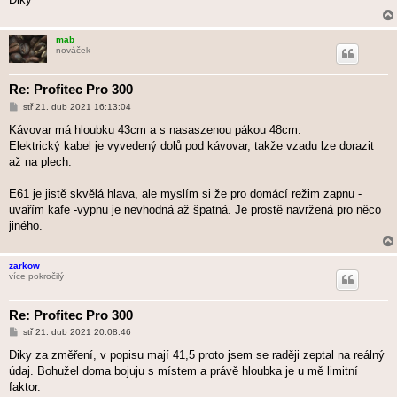
e
k
mab
nováček
Re: Profitec Pro 300
P
stř 21. dub 2021 16:13:04
ř
í
Kávovar má hloubku 43cm a s nasaszenou pákou 48cm.
s
Elektrický kabel je vyvedený dolů pod kávovar, takže vzadu lze dorazit
p
ě
až na plech.
v
e
k
E61 je jistě skvělá hlava, ale myslím si že pro domácí režim zapnu -
uvařím kafe -vypnu je nevhodná až špatná. Je prostě navržená pro něco
jiného.
zarkow
více pokročilý
Re: Profitec Pro 300
P
stř 21. dub 2021 20:08:46
ř
í
Diky za změření, v popisu mají 41,5 proto jsem se raději zeptal na reálný
s
údaj. Bohužel doma bojuju s místem a právě hloubka je u mě limitní
p
ě
faktor.
v