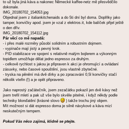
to už byla jiná káva a nakonec Německé kaffee-netz mě přesvědčilo
dokonale.
IMG_20180702_154053.jpg
Objednal jsem z italiankitchenaids a do 5ti dní byl doma. Doplňky jako
tamper, konvičky apod. jsem je vzal z elektros.it, kde balíček přijel ještě
o den dřív.
IMG_20180702_154112.jpg
Pár věcí co mě napadá:
- i přes malé rozměry působí solidním a robustním dojmem.
- vypínače mají jistý a pevný krok.
- PID stabilizace ve spojení s relativně malým bojlerem a výkonným
topidlem umožňuje dělat jedno espresso za druhým.
- celkově rychlost s jakou je připraven k akci je ohromující a ovládaní
zásuvky, nebo časové spouštění, jsou vlastně zbytečné.
- tryska na pěnění má dvě dírky a po zpracování 0,5l konvičky stačí
několik vteřin (!) a je opět připraveno.
Jako naprostý začátečník, jsem zezačátku pokazil jen dvě kávy než
jsem trefil mletí a pak už vše bylo skvěle pitelné, i když někdy podle
techniky blonďatění (krásné slovo
) takže trochu jiný objem.
Mít možnost si dát espresso doma je silně návykové a káva mizí
neskutečným tempem.
Pokud Vás něco zajímá, klidně se ptejte.