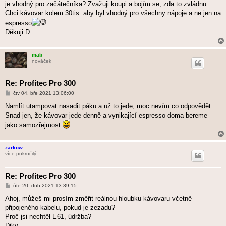
je vhodný pro začátečníka? Zvažuji koupi a bojím se, zda to zvládnu.
p
ě
Chci kávovar kolem 30tis. aby byl vhodný pro všechny nápoje a ne jen na
v
espresso
e
k
Děkuji D.
mab
nováček
Re: Profitec Pro 300
P
čtv 04. bře 2021 13:06:00
ř
í
Namlít utampovat nasadit páku a už to jede, moc nevím co odpovědět.
s
Snad jen, že kávovar jede denně a vynikající espresso doma bereme
p
ě
jako samozřejmost
v
e
k
zarkow
více pokročilý
Re: Profitec Pro 300
P
úte 20. dub 2021 13:39:15
ř
í
Ahoj, můžeš mi prosím změřit reálnou hloubku kávovaru včetně
s
připojeného kabelu, pokud je zezadu?
p
ě
Proč jsi nechtěl E61, údržba?
v
Diky