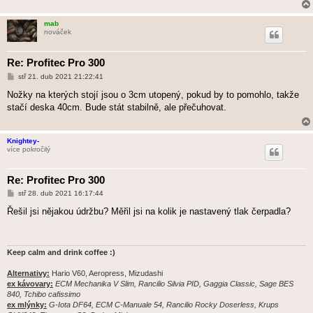
e
k
mab
nováček
Re: Profitec Pro 300
P
stř 21. dub 2021 21:22:41
ř
í
Nožky na kterých stojí jsou o 3cm utopený, pokud by to pomohlo, takže
s
stačí deska 40cm. Bude stát stabilně, ale přečuhovat.
p
ě
v
e
Knightey-
k
více pokročilý
Re: Profitec Pro 300
P
stř 28. dub 2021 16:17:44
ř
í
Řešil jsi nějakou údržbu? Měřil jsi na kolik je nastavený tlak čerpadla?
s
p
ě
v
e
Keep calm and drink coffee :)
k
Alternativy:
Hario V60, Aeropress, Mizudashi
ex kávovary:
ECM Mechanika V Slim, Rancilio Silvia PID, Gaggia Classic, Sage BES
840, Tchibo cafissimo
ex mlýnky:
G-Iota DF64, ECM C-Manuale 54, Rancilio Rocky Doserless, Krups