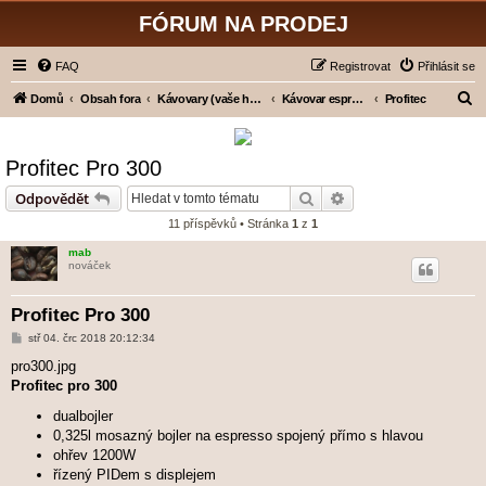
FÓRUM NA PRODEJ
FAQ
Registrovat
Přihlásit se
H
Domů
Obsah fora
Kávovary (vaše hodnocení)
Kávovar espresso - pákový
Profitec
l
e
Profitec Pro 300
d
Hledat
Pokročilé hledání
Odpovědět
a
11 příspěvků • Stránka
1
z
1
t
mab
nováček
Profitec Pro 300
P
stř 04. črc 2018 20:12:34
ř
í
pro300.jpg
s
Profitec pro 300
p
ě
dualbojler
v
e
0,325l mosazný bojler na espresso spojený přímo s hlavou
k
ohřev 1200W
řízený PIDem s displejem